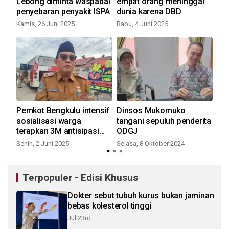
Lebong diminta waspadai
empat orang meninggal
Be
penyebaran penyakit ISPA
dunia karena DBD
li
Kamis, 26 Juni 2025
Rabu, 4 Juni 2025
Jum
Pemkot Bengkulu intensif
Dinsos Mukomuko
Di
sosialisasi warga
tangani sepuluh penderita
la
terapkan 3M antisipasi
ODGJ
ant
DBD
DB
Senin, 2 Juni 2025
Selasa, 8 Oktober 2024
Sen
Terpopuler - Edisi Khusus
Dokter sebut tubuh kurus bukan jaminan
bebas kolesterol tinggi
Jul 23rd