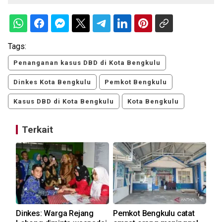
Tags:
Penanganan kasus DBD di Kota Bengkulu
Dinkes Kota Bengkulu
Pemkot Bengkulu
Kasus DBD di Kota Bengkulu
Kota Bengkulu
Terkait
 di
Dinkes: Warga Rejang
Pemkot Bengkulu catat
Di