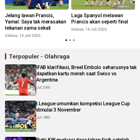
Jelang lawan Prancis,
Laga Spanyol melawan
Yamal: Saya tak merasakan
Prancis akan seperti final
tekanan sama sekali
Selasa, 14 Juli 2026
Selasa, 14 Juli 2026
S
Terpopuler - Olahraga
IFAB klarifikasi, Breel Embolo seharusnya tak
dapatkan kartu merah saat Swiss vs
Argentina
Jul 29th
I.League umumkan kompetisi League Cup
dimulai 3 November
Jul 18th
Putri KW evaluasi daya tahan fisik setelah