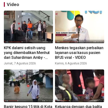
Video
KPK dalami selisih uang
Menkes tegaskan perbaikan
yang dikembalikan Menhut
layanan usai kasus pasien
dari Suhardiman Amby -
BPJS viral - VIDEO
VIDEO
Jumat, 7 Agustus 2026
Kamis, 6 Agustus 2026
Banjir kepung 15 titik di Kota
Keluarga dengan dua balita