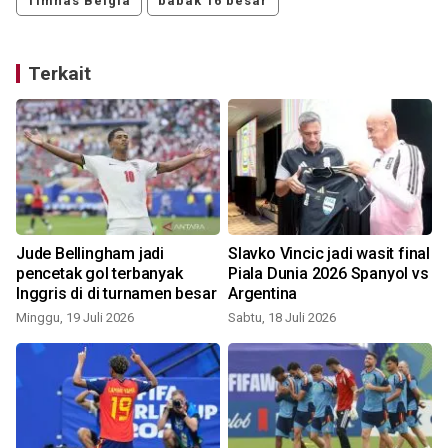
Timnas Belgia
babak 16 besar
Terkait
Jude Bellingham jadi
Slavko Vincic jadi wasit final
n
pencetak gol terbanyak
Piala Dunia 2026 Spanyol vs
Inggris di di turnamen besar
Argentina
Minggu, 19 Juli 2026
Sabtu, 18 Juli 2026
S