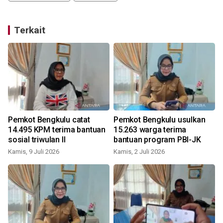
Terkait
Pemkot Bengkulu catat
Pemkot Bengkulu usulkan
n
14.495 KPM terima bantuan
15.263 warga terima
sosial triwulan II
bantuan program PBI-JK
Kamis, 9 Juli 2026
Kamis, 2 Juli 2026
S