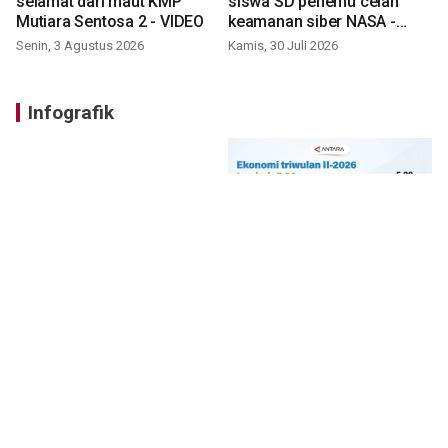
selamat dari maut KMP
siswa SD penemu celah
Mutiara Sentosa 2 - VIDEO
keamanan siber NASA -
VIDEO
Senin, 3 Agustus 2026
Kamis, 30 Juli 2026
Infografik