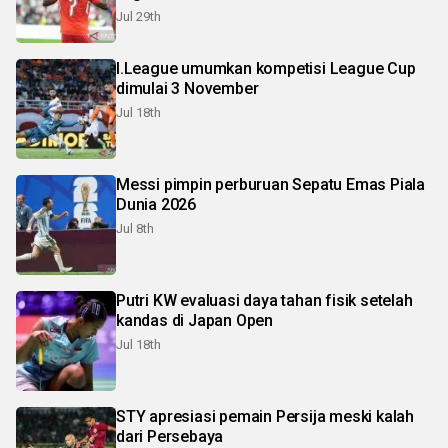
Jul 29th
I.League umumkan kompetisi League Cup
dimulai 3 November
Jul 18th
Messi pimpin perburuan Sepatu Emas Piala
Dunia 2026
Jul 8th
Putri KW evaluasi daya tahan fisik setelah
kandas di Japan Open
Jul 18th
STY apresiasi pemain Persija meski kalah
dari Persebaya