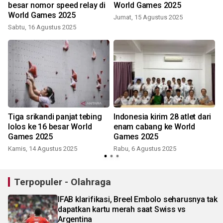
besar nomor speed relay di
World Games 2025
World Games 2025
Jumat, 15 Agustus 2025
Sabtu, 16 Agustus 2025
Tiga srikandi panjat tebing
Indonesia kirim 28 atlet dari
lolos ke 16 besar World
enam cabang ke World
Games 2025
Games 2025
Kamis, 14 Agustus 2025
Rabu, 6 Agustus 2025
J
Terpopuler - Olahraga
IFAB klarifikasi, Breel Embolo seharusnya tak
dapatkan kartu merah saat Swiss vs
Argentina