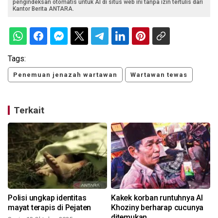
pengindeksan otomatis untuk AI di situs web ini tanpa izin tertulis dari
Kantor Berita ANTARA.
Tags:
Penemuan jenazah wartawan
Wartawan tewas
Terkait
u
Polisi ungkap identitas
Kakek korban runtuhnya Al
mayat terapis di Pejaten
Khoziny berharap cucunya
ditemukan