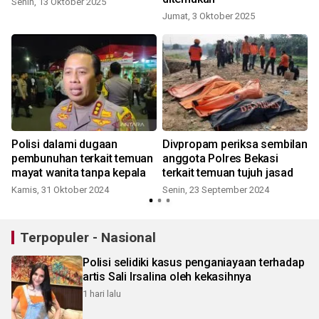
Senin, 13 Oktober 2025
Jumat, 3 Oktober 2025
Polisi dalami dugaan
Divpropam periksa sembilan
pembunuhan terkait temuan
anggota Polres Bekasi
mayat wanita tanpa kepala
terkait temuan tujuh jasad
Kamis, 31 Oktober 2024
Senin, 23 September 2024
K
Terpopuler - Nasional
Polisi selidiki kasus penganiayaan terhadap
artis Sali Irsalina oleh kekasihnya
1 hari lalu