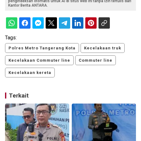
pengindeksan otomatis untuk AI di situs web ini tanpa izin tertulis dari
Kantor Berita ANTARA.
Tags:
Polres Metro Tangerang Kota
Kecelakaan truk
Kecelakaan Commuter line
Commuter line
Kecelakaan kereta
Terkait