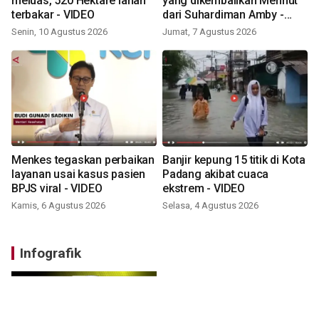
meluas, 520 Hektare lahan
yang dikembalikan Menhut
terbakar - VIDEO
dari Suhardiman Amby -
VIDEO
Senin, 10 Agustus 2026
Jumat, 7 Agustus 2026
Menkes tegaskan perbaikan
Banjir kepung 15 titik di Kota
layanan usai kasus pasien
Padang akibat cuaca
BPJS viral - VIDEO
ekstrem - VIDEO
Kamis, 6 Agustus 2026
Selasa, 4 Agustus 2026
Infografik