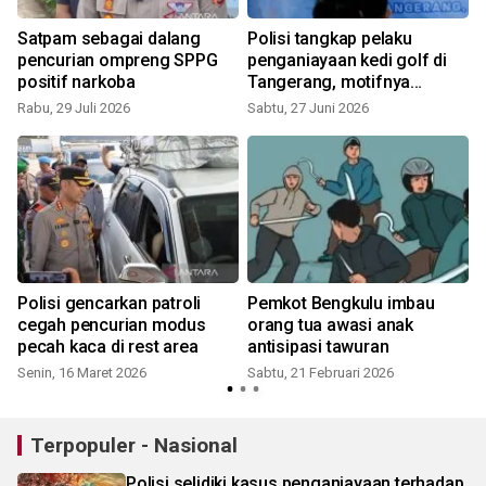
g
Satpam sebagai dalang
Polisi tangkap pelaku
g
pencurian ompreng SPPG
penganiayaan kedi golf di
positif narkoba
Tangerang, motifnya
cemburu
Rabu, 29 Juli 2026
Sabtu, 27 Juni 2026
S
Polisi gencarkan patroli
Pemkot Bengkulu imbau
cegah pencurian modus
orang tua awasi anak
pecah kaca di rest area
antisipasi tawuran
Senin, 16 Maret 2026
Sabtu, 21 Februari 2026
Terpopuler - Nasional
Polisi selidiki kasus penganiayaan terhadap