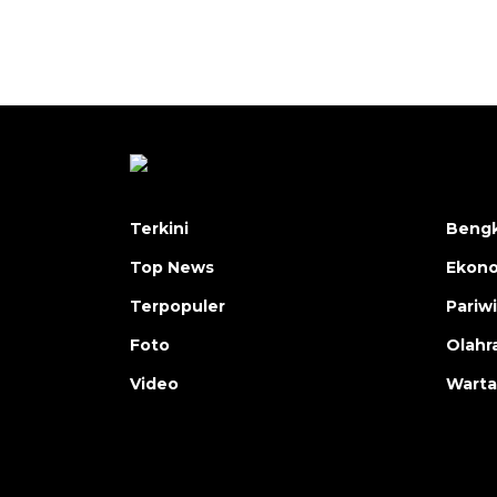
Terkini
Bengk
Top News
Ekon
Terpopuler
Pariw
Foto
Olahr
Video
Warta