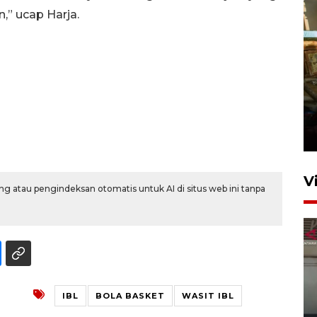
n,” ucap Harja.
Foto: Lokasi ledakan bom
rakitan di Padang
15 Juli 2026 14:05
V
g atau pengindeksan otomatis untuk AI di situs web ini tanpa
IBL
BOLA BASKET
WASIT IBL
Ledakan rumah di Grand