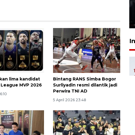
Polonia Medan diduga akibat
kebocoran gas - VIDEO
21 Juli 2026 15:45
I
an lima kandidat
Bintang RANS Simba Bogor
L League MVP 2026
Surliyadin resmi dilantik jadi
Perwira TNI AD
6:10
5 April 2026 23:48