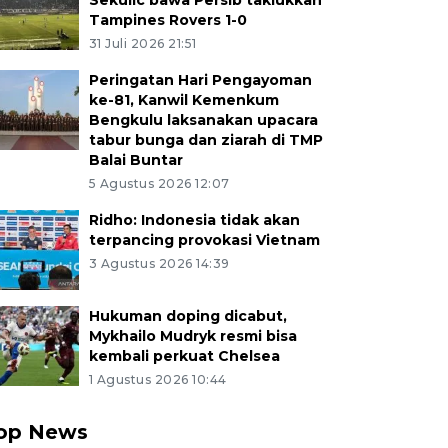
Sekulic bawa Persib taklukkan
Tampines Rovers 1-0
31 Juli 2026 21:51
Peringatan Hari Pengayoman
ke-81, Kanwil Kemenkum
Bengkulu laksanakan upacara
tabur bunga dan ziarah di TMP
Balai Buntar
5 Agustus 2026 12:07
Ridho: Indonesia tidak akan
terpancing provokasi Vietnam
3 Agustus 2026 14:39
Hukuman doping dicabut,
Mykhailo Mudryk resmi bisa
kembali perkuat Chelsea
1 Agustus 2026 10:44
op News