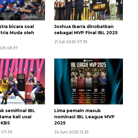
tra bicara soal
Joshua Ibarra dinobatkan
atria Muda oleh
sebagai MVP Final IBL 2025
21 Juli 2025 07:35
025 08:37
Ekonomi triwulan II-2026
tumbuh 5,29 persen
2026-08-06 18:45:00
k semifinal IBL
Lima pemain masuk
tama kali usai
nominasi IBL League MVP
 KBS
2025
5 07:39
24 Juni 2025 13:25