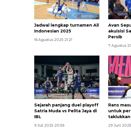
Jadwal lengkap turnamen All
Avan Sepu
Indonesian 2025
akuisisi S
Persib
16 Agustus 2025 21:21
7 Agustus 2
Sejarah panjang duel playoff
Rans masu
Satria Muda vs Pelita Jaya di
untuk per
IBL
taklukkan
9 Juli 2025 20:56
29 Juni 202