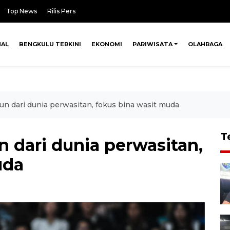
Top News
Rilis Pers
NAL
BENGKULU TERKINI
EKONOMI
PARIWISATA
OLAHRAGA
iun dari dunia perwasitan, fokus bina wasit muda
T
n dari dunia perwasitan,
uda