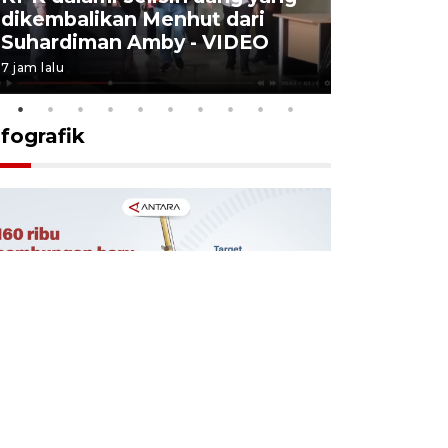
dikembalikan Menhut dari
layanan u
Suhardiman Amby - VIDEO
BPJS vira
7 jam lalu
6 Agustus 2026
nfografik