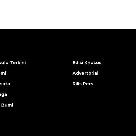
ulu Terkini
Edisi Khusus
omi
Advertorial
isata
Rilis Pers
aga
 Bumi