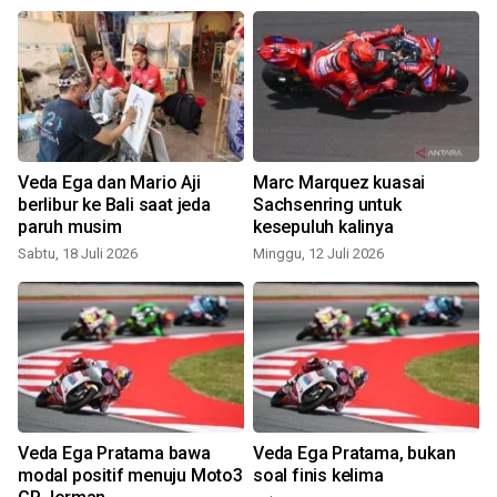
Veda Ega dan Mario Aji
Marc Marquez kuasai
berlibur ke Bali saat jeda
Sachsenring untuk
paruh musim
kesepuluh kalinya
S
Sabtu, 18 Juli 2026
Minggu, 12 Juli 2026
Veda Ega Pratama bawa
Veda Ega Pratama, bukan
modal positif menuju Moto3
soal finis kelima