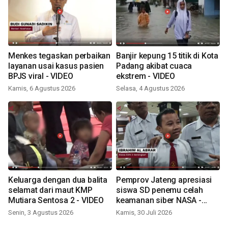
Menkes tegaskan perbaikan
Banjir kepung 15 titik di Kota
layanan usai kasus pasien
Padang akibat cuaca
BPJS viral - VIDEO
ekstrem - VIDEO
Kamis, 6 Agustus 2026
Selasa, 4 Agustus 2026
Keluarga dengan dua balita
Pemprov Jateng apresiasi
selamat dari maut KMP
siswa SD penemu celah
Mutiara Sentosa 2 - VIDEO
keamanan siber NASA -
VIDEO
Senin, 3 Agustus 2026
Kamis, 30 Juli 2026