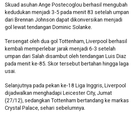
Skuad asuhan Ange Postecoglou berhasil mengubah
kedudukan menjadi 3-5 pada menit 83 setelah umpan
dari Brennan Johnson dapat dikonversikan menjadi
gol lewat tendangan Dominic Solanke.
Tersengat oleh dua gol Tottenham, Liverpool berhasil
kembali memperlebar jarak menjadi 6-3 setelah
umpan dari Salah disambut oleh tendangan Luis Diaz
pada menit ke-85. Skor tersebut bertahan hingga laga
usai.
Selanjutnya pada pekan ke-18 Liga Inggris, Liverpool
dijadwalkan menghadapi Leicester City, Jumat
(27/12), sedangkan Tottenham bertandang ke markas
Crystal Palace, sehari sebelumnya.