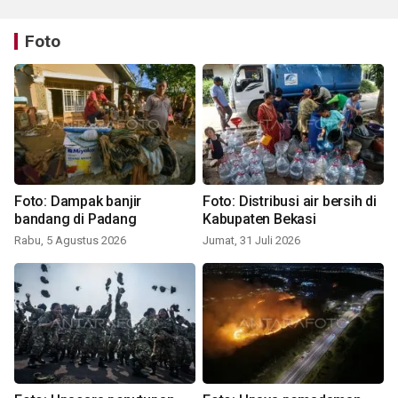
Foto
Foto: Dampak banjir
Foto: Distribusi air bersih di
bandang di Padang
Kabupaten Bekasi
Rabu, 5 Agustus 2026
Jumat, 31 Juli 2026