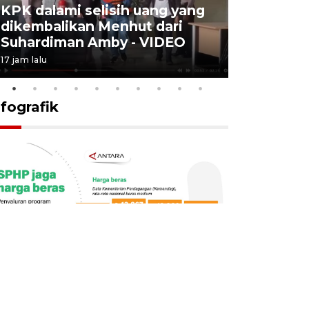
KPK dalami selisih uang yang
Menkes t
dikembalikan Menhut dari
layanan u
Suhardiman Amby - VIDEO
BPJS vira
17 jam lalu
6 Agustus 2026
nfografik