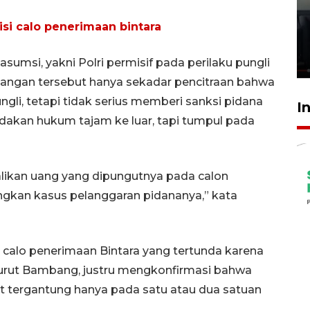
Ledakan rumah di Grand
Polonia Medan diduga akibat
si calo penerimaan bintara
kebocoran gas - VIDEO
21 Juli 2026 15:45
umsi, yakni Polri permisif pada perilaku pungli
angan tersebut hanya sekadar pencitraan bahwa
gli, tetapi tidak serius memberi sanksi pidana
I
ndakan hukum tajam ke luar, tapi tumpul pada
ikan uang yang dipungutnya pada calon
angkan kasus pelanggaran pidananya,” kata
 calo penerimaan Bintara yang tertunda karena
urut Bambang, justru mengkonfirmasi bahwa
at tergantung hanya pada satu atau dua satuan