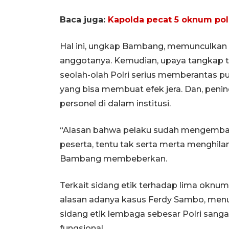
Baca juga:
Kapolda pecat 5 oknum poli
Hal ini, ungkap Bambang, memunculkan as
anggotanya. Kemudian, upaya tangkap t
seolah-olah Polri serius memberantas pun
yang bisa membuat efek jera. Dan, peni
personel di dalam institusi.
“Alasan bahwa pelaku sudah mengembal
peserta, tentu tak serta merta menghil
Bambang membeberkan.
Terkait sidang etik terhadap lima oknum
alasan adanya kasus Ferdy Sambo, men
sidang etik lembaga sebesar Polri sang
fungsional.