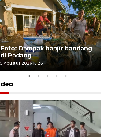
Foto: Dampak banjir bandang
Foto: Dist
di Padang
Kabupate
5 Agustus 2026 16:26
31 Juli 2026 13
ideo