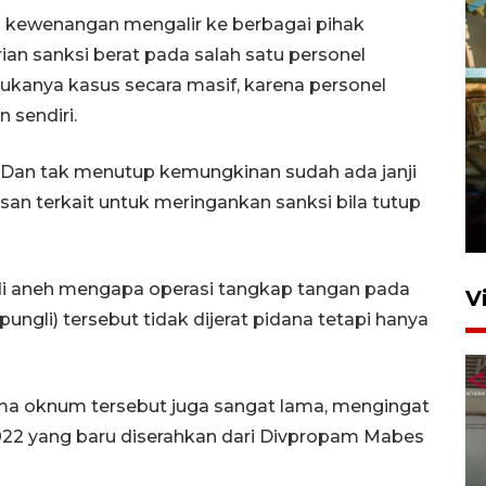
 kewenangan mengalir ke berbagai pihak
an sanksi berat pada salah satu personel
kanya kasus secara masif, karena personel
 sendiri.
Foto: Lokasi ledakan bom
n. Dan tak menutup kemungkinan sudah ada janji
rakitan di Padang
asan terkait untuk meringankan sanksi bila tutup
15 Juli 2026 14:05
di aneh mengapa operasi tangkap tangan pada
V
ngli) tersebut tidak dijerat pidana tetapi hanya
 lima oknum tersebut juga sangat lama, mengingat
 2022 yang baru diserahkan dari Divpropam Mabes