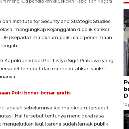
g kini mengikuti pendidikan di Sekolah Kepolisian Negara
ari Institute for Security and Strategic Studies
Selasa, mengungkap kejanggalan dibalik sanksi
DH) kepada lima oknum polisi calo penerimaan
 Tengah.
apolri Jenderal Pol. Listyo Sigit Prabowo yang
personel tersebut dan memerintahkan sanksi
ananya.
P
b
n Polri benar-benar gratis
D
10 
g, adalah sebelumnya kelima oknum tersebut
utasi. Hal tersebut tentunya menciderai rasa
dak mengejutkan lagi, karena sudah jamak publik