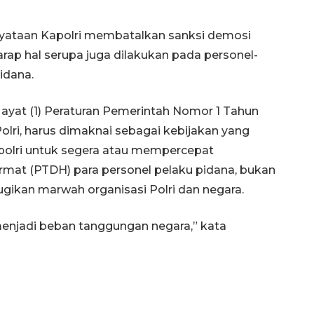
nyataan Kapolri membatalkan sanksi demosi
rap hal serupa juga dilakukan pada personel-
idana.
 ayat (1) Peraturan Pemerintah Nomor 1 Tahun
ri, harus dimaknai sebagai kebijakan yang
polri untuk segera atau mempercepat
mat (PTDH) para personel pelaku pidana, bukan
ikan marwah organisasi Polri dan negara.
menjadi beban tanggungan negara,” kata
132 ribu keluarga graduasi dari
kemiskinan
2026-08-07 06:45:00