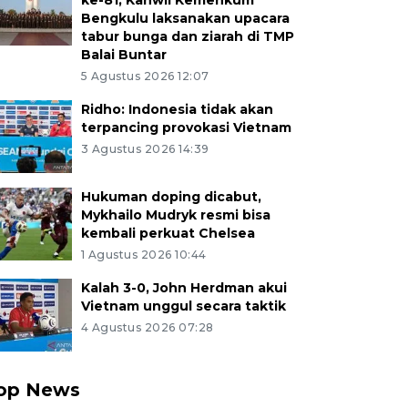
ke-81, Kanwil Kemenkum
Bengkulu laksanakan upacara
tabur bunga dan ziarah di TMP
Balai Buntar
5 Agustus 2026 12:07
Ridho: Indonesia tidak akan
terpancing provokasi Vietnam
3 Agustus 2026 14:39
Hukuman doping dicabut,
Mykhailo Mudryk resmi bisa
kembali perkuat Chelsea
1 Agustus 2026 10:44
Kalah 3-0, John Herdman akui
Vietnam unggul secara taktik
4 Agustus 2026 07:28
op News