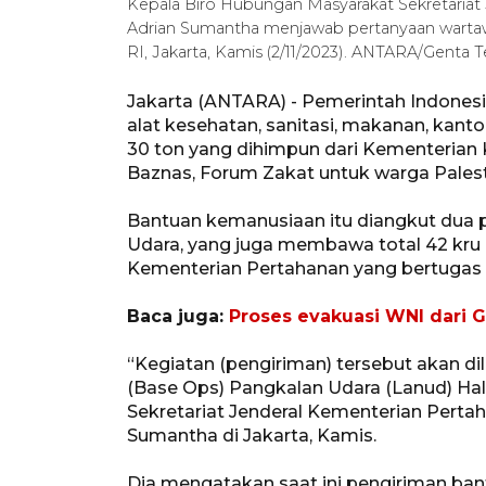
Kepala Biro Hubungan Masyarakat Sekretariat
Adrian Sumantha menjawab pertanyaan wartaw
RI, Jakarta, Kamis (2/11/2023). ANTARA/Genta 
Jakarta (ANTARA) - Pemerintah Indones
alat kesehatan, sanitasi, makanan, kant
30 ton yang dihimpun dari Kementerian 
Baznas, Forum Zakat untuk warga Palest
Bantuan kemanusiaan itu diangkut dua p
Udara, yang juga membawa total 42 kru
Kementerian Pertahanan yang bertugas
Baca juga:
Proses evakuasi WNI dari 
“Kegiatan (pengiriman) tersebut akan d
(Base Ops) Pangkalan Udara (Lanud) Ha
Sekretariat Jenderal Kementerian Perta
Sumantha di Jakarta, Kamis.
Dia mengatakan saat ini pengiriman bant