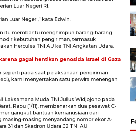
rian Luar Negeri RI.
ian Luar Negeri,” kata Edwin.
an itu membantu menghimpun barang-barang
modir kebutuhan pengiriman, termasuk
kan Hercules TNI AU ke TNI Angkatan Udara.
arena gagal hentikan genosida Israel di Gaza
seperti pada saat pelaksanaan pengiriman
red.), kami menyertakan satu perwira menengah
NI Laksamana Muda TNI Julius Widjojono pada
 Barat, Rabu (1/11), membenarkan dua pesawat C-
k mengangkut bantuan kemanusiaan dari
ang masing-masing menyandang nomor ekor A-
F
ara 31 dan Skadron Udara 32 TNI AU.