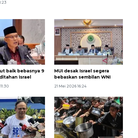
1:23
t baik bebasnya 9
MUI desak Israel segera
ditahan Israel
bebaskan sembilan WNI
11:30
21 Mei 2026 16:24
Awas penipuan berbasis AI
2026-08-07 13:45:00