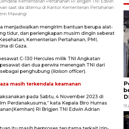
 Jenderal Kementerian Pertahanan RI Brigjen TNI Edwin
an saat dia ditemui di Kantor Kementerian Pertahanan
Tenri Mawangi.
ia menjadwalkan mengirim bantuan berupa alat-
ong tidur, dan perlengkapan musim dingin seberat
Kesehatan, Kementerian Pertahanan, PMI,
ina di Gaza.
esawat C-130 Hercules milik TNI Angkatan
 pesawat dan dua perwira menengah TNI dari
 sebagai penghubung (
liaison officer
).
P
Gaza masih terkendala keamanan
b
D
ilaksanakan pada Sabtu, 4 November 2023 di
lim Perdanakusuma,” kata Kepala Biro Humas
13 
hanan(Kemhan) RI Brigjen TNI Edwin Adrian
uan itu masih berproses terutama terkait izin-