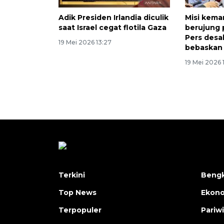
Adik Presiden Irlandia diculik
Misi kema
saat Israel cegat flotila Gaza
berujung
Pers desa
19 Mei 2026 13:27
bebaskan 
19 Mei 2026 
Terkini
Bengk
Top News
Ekon
Terpopuler
Pariw