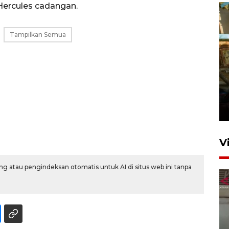
 Hercules cadangan.
Tampilkan Semua
Foto: Lokasi ledakan bom
rakitan di Padang
15 Juli 2026 14:05
V
g atau pengindeksan otomatis untuk AI di situs web ini tanpa