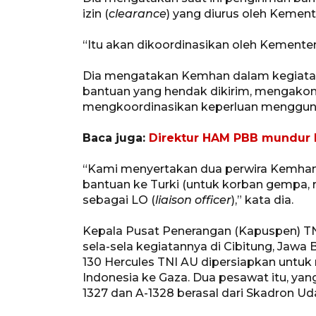
izin (
clearance
) yang diurus oleh Kemente
“Itu akan dikoordinasikan oleh Kementer
Dia mengatakan Kemhan dalam kegiat
bantuan yang hendak dikirim, mengako
mengkoordinasikan keperluan mengguna
Baca juga:
Direktur HAM PBB mundur k
“Kami menyertakan dua perwira Kemhan 
bantuan ke Turki (untuk korban gempa, 
sebagai LO (
liaison officer
),” kata dia.
Kepala Pusat Penerangan (Kapuspen) T
sela-sela kegiatannya di Cibitung, Jawa
130 Hercules TNI AU dipersiapkan untu
Indonesia ke Gaza. Dua pesawat itu, y
1327 dan A-1328 berasal dari Skadron Ud