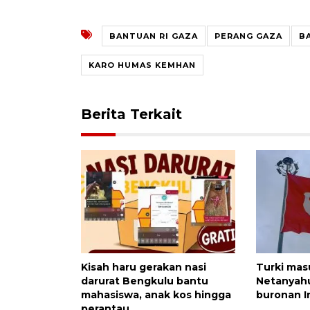
BANTUAN RI GAZA
PERANG GAZA
B
KARO HUMAS KEMHAN
Berita Terkait
Kisah haru gerakan nasi
Turki mas
darurat Bengkulu bantu
Netanyahu
mahasiswa, anak kos hingga
buronan I
perantau