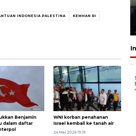
Ledakan rumah di Grand
Polonia Medan diduga akibat
ANTUAN INDONESIA PALESTINA
KEMHAN RI
kebocoran gas - VIDEO
21 Juli 2026 15:45
I
ukkan Benjamin
WNI korban penahanan
 dalam daftar
Israel kembali ke tanah air
nterpol
24 Mei 2026 19:19