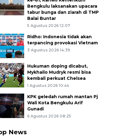
ke-81, Kanwil Kemenkum
Bengkulu laksanakan upacara
tabur bunga dan ziarah di TMP
Balai Buntar
5 Agustus 2026 12:07
Ridho: Indonesia tidak akan
terpancing provokasi Vietnam
3 Agustus 2026 14:39
Hukuman doping dicabut,
Mykhailo Mudryk resmi bisa
kembali perkuat Chelsea
1 Agustus 2026 10:44
KPK geledah rumah mantan Pj
Wali Kota Bengkulu Arif
Gunadi
6 Agustus 2026 08:25
op News