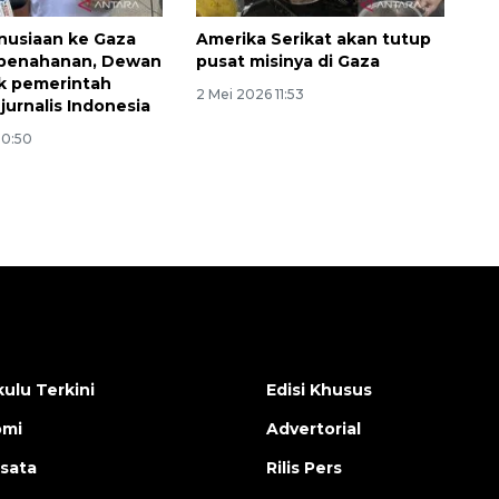
nusiaan ke Gaza
Amerika Serikat akan tutup
 penahanan, Dewan
pusat misinya di Gaza
k pemerintah
2 Mei 2026 11:53
jurnalis Indonesia
10:50
ulu Terkini
Edisi Khusus
omi
Advertorial
isata
Rilis Pers