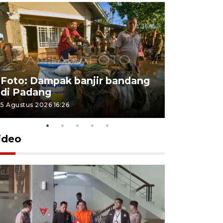
Foto: Dampak banjir bandang
Foto: Dist
di Padang
Kabupate
5 Agustus 2026 16:26
31 Juli 2026 13
ideo