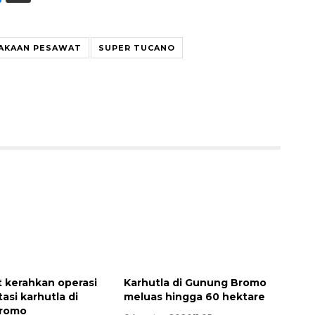
AKAAN PESAWAT
SUPER TUCANO
Awas penipuan berbasis AI
2026-08-07 13:45:00
 kerahkan operasi
Karhutla di Gunung Bromo
asi karhutla di
meluas hingga 60 hektare
romo