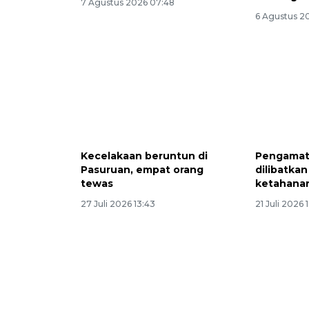
7 Agustus 2026 07:48
6 Agustus 20
Kecelakaan beruntun di
Pengamat 
Pasuruan, empat orang
dilibatka
tewas
ketahana
27 Juli 2026 13:43
21 Juli 2026 