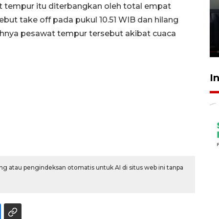
t tempur itu diterbangkan oleh total empat
Ledakan rumah di Grand
Polonia Medan diduga akibat
but take off pada pukul 10.51 WIB dan hilang
kebocoran gas - VIDEO
tuhnya pesawat tempur tersebut akibat cuaca
21 Juli 2026 15:45
I
g atau pengindeksan otomatis untuk AI di situs web ini tanpa