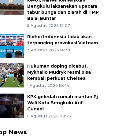
ke-81, Kanwil Kemenkum
Bengkulu laksanakan upacara
tabur bunga dan ziarah di TMP
Balai Buntar
5 Agustus 2026 12:07
Ridho: Indonesia tidak akan
terpancing provokasi Vietnam
3 Agustus 2026 14:39
Hukuman doping dicabut,
Mykhailo Mudryk resmi bisa
kembali perkuat Chelsea
1 Agustus 2026 10:44
KPK geledah rumah mantan Pj
Wali Kota Bengkulu Arif
Gunadi
6 Agustus 2026 08:25
op News