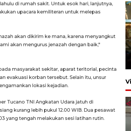
ahulu di rumah sakit. Untuk esok hari, lanjutnya,
akukan upacara kemiliteran untuk melepas
enazah akan dikirim ke mana, karena menyangkut
 kami akan mengurus jenazah dengan baik,"
Foto: Lokasi ledakan bom
rakitan di Padang
15 Juli 2026 14:05
a masyarakat sekitar, aparat teritorial, pecinta
evakuasi korban tersebut. Selain itu, unsur
V
engamankan lokasi kejadian.
er Tucano TNI Angkatan Udara jatuh di
iang kurang lebih pukul 12.00 WIB. Dua pesawat
103 yang tengah melakukan sesi latihan rutin.