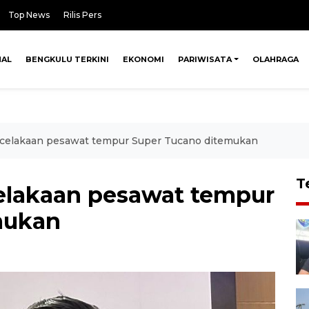
Top News
Rilis Pers
NAL
BENGKULU TERKINI
EKONOMI
PARIWISATA
OLAHRAGA
ecelakaan pesawat tempur Super Tucano ditemukan
T
elakaan pesawat tempur
mukan