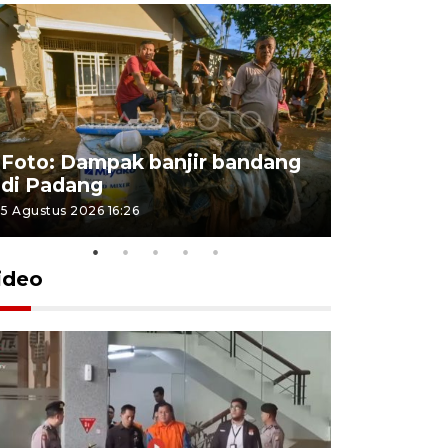
Foto: Dampak banjir bandang
Foto: Dist
di Padang
Kabupate
5 Agustus 2026 16:26
31 Juli 2026 13
ideo