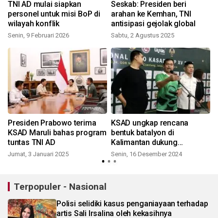
TNI AD mulai siapkan
Seskab: Presiden beri
personel untuk misi BoP di
arahan ke Kemhan, TNI
wilayah konflik
antisipasi gejolak global
Senin, 9 Februari 2026
Sabtu, 2 Agustus 2025
Presiden Prabowo terima
KSAD ungkap rencana
KSAD Maruli bahas program
bentuk batalyon di
tuntas TNI AD
Kalimantan dukung
swasembada
Jumat, 3 Januari 2025
Senin, 16 Desember 2024
Terpopuler - Nasional
Polisi selidiki kasus penganiayaan terhadap
artis Sali Irsalina oleh kekasihnya