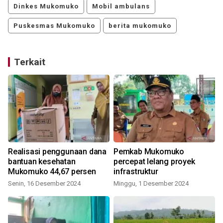
Dinkes Mukomuko
Mobil ambulans
Puskesmas Mukomuko
berita mukomuko
Terkait
Realisasi penggunaan dana
Pemkab Mukomuko
bantuan kesehatan
percepat lelang proyek
Mukomuko 44,67 persen
infrastruktur
Senin, 16 Desember 2024
Minggu, 1 Desember 2024
S