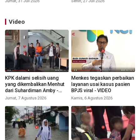
Jumat, 31 Juli 2026
Senin, 27 Juli 2026
Video
KPK dalami selisih uang
Menkes tegaskan perbaikan
yang dikembalikan Menhut
layanan usai kasus pasien
dari Suhardiman Amby -
BPJS viral - VIDEO
VIDEO
Jumat, 7 Agustus 2026
Kamis, 6 Agustus 2026