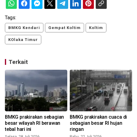
Tags:
BMKG Kendari
Gempat Koltim
Koltim
KOlaka Timur
Terkait
BMKG prakirakan sebagian
BMKG prakirakan cuaca di
besar wilayah RI berawan
sebagian besar RI hujan
tebal hari ini
ringan
Selasa, 28 Juli 2026
Rabu, 22 Juli 2026
S