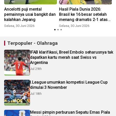
Ancelotti puji mental
Hasil Piala Dunia 2026:
pemainnya usai bangkit dan
Brasil ke 16 besar setelah
kalahkan Jepang
menang dramatis 2-1 atas
S
Jepang
Selasa, 30 Juni 2026
Selasa, 30 Juni 2026
Terpopuler - Olahraga
IFAB klarifikasi, Breel Embolo seharusnya tak
dapatkan kartu merah saat Swiss vs
Argentina
Jul 29th
I.League umumkan kompetisi League Cup
dimulai 3 November
Jul 18th
Messi pimpin perburuan Sepatu Emas Piala