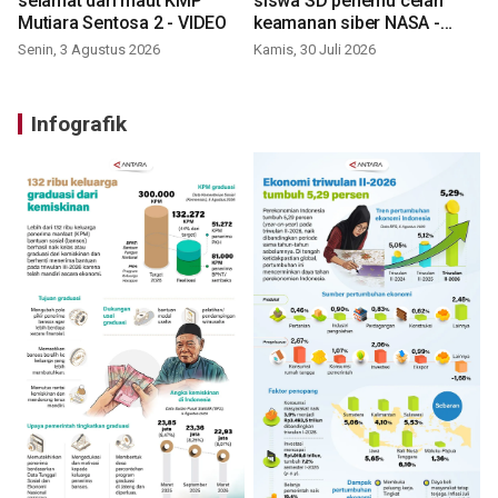
selamat dari maut KMP
siswa SD penemu celah
Mutiara Sentosa 2 - VIDEO
keamanan siber NASA -
VIDEO
Senin, 3 Agustus 2026
Kamis, 30 Juli 2026
Infografik