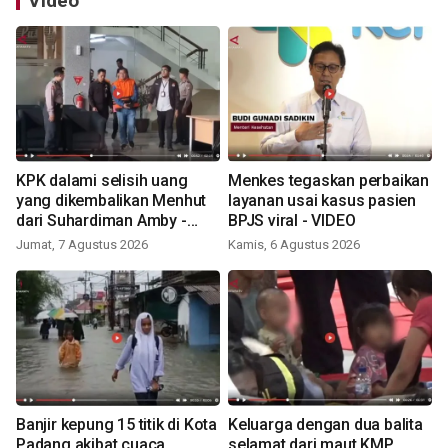
Video
KPK dalami selisih uang
Menkes tegaskan perbaikan
yang dikembalikan Menhut
layanan usai kasus pasien
dari Suhardiman Amby -
BPJS viral - VIDEO
VIDEO
Jumat, 7 Agustus 2026
Kamis, 6 Agustus 2026
Banjir kepung 15 titik di Kota
Keluarga dengan dua balita
Padang akibat cuaca
selamat dari maut KMP