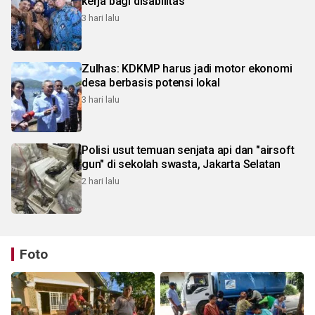
kerja bagi disabilitas
3 hari lalu
Zulhas: KDKMP harus jadi motor ekonomi
desa berbasis potensi lokal
3 hari lalu
Polisi usut temuan senjata api dan "airsoft
gun" di sekolah swasta, Jakarta Selatan
2 hari lalu
Foto