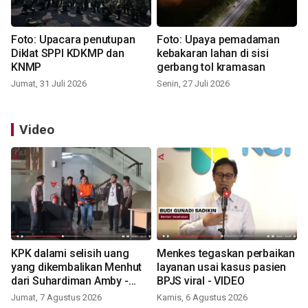
Foto: Upacara penutupan
Foto: Upaya pemadaman
Diklat SPPI KDKMP dan
kebakaran lahan di sisi
KNMP
gerbang tol kramasan
Jumat, 31 Juli 2026
Senin, 27 Juli 2026
Video
KPK dalami selisih uang
Menkes tegaskan perbaikan
yang dikembalikan Menhut
layanan usai kasus pasien
dari Suhardiman Amby -
BPJS viral - VIDEO
VIDEO
Jumat, 7 Agustus 2026
Kamis, 6 Agustus 2026