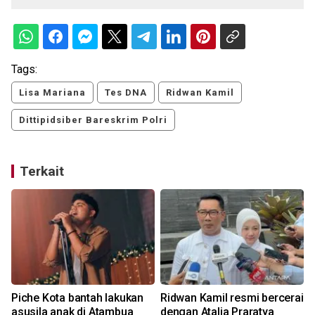
Tags:
Lisa Mariana
Tes DNA
Ridwan Kamil
Dittipidsiber Bareskrim Polri
Terkait
Piche Kota bantah lakukan
Ridwan Kamil resmi bercerai
asusila anak di Atambua
dengan Atalia Praratya