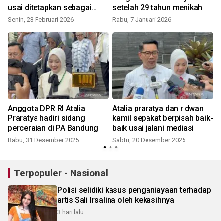
usai ditetapkan sebagai
setelah 29 tahun menikah
tersangka
Senin, 23 Februari 2026
Rabu, 7 Januari 2026
Anggota DPR RI Atalia
Atalia praratya dan ridwan
Praratya hadiri sidang
kamil sepakat berpisah baik-
perceraian di PA Bandung
baik usai jalani mediasi
Rabu, 31 Desember 2025
Sabtu, 20 Desember 2025
Terpopuler - Nasional
Polisi selidiki kasus penganiayaan terhadap
artis Sali Irsalina oleh kekasihnya
3 hari lalu