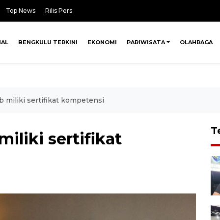
Top News
Rilis Pers
NAL
BENGKULU TERKINI
EKONOMI
PARIWISATA
OLAHRAGA
b miliki sertifikat kompetensi
T
iliki sertifikat