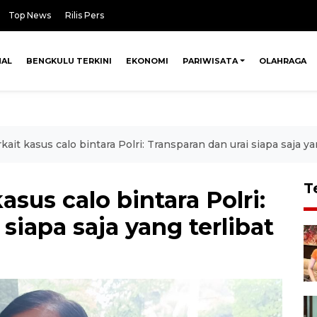
Top News
Rilis Pers
NAL
BENGKULU TERKINI
EKONOMI
PARIWISATA
OLAHRAGA
ait kasus calo bintara Polri: Transparan dan urai siapa saja ya
T
sus calo bintara Polri:
siapa saja yang terlibat