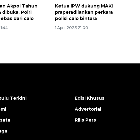
an Akpol Tahun
Ketua IPW dukung MAKI
 dibuka, Polri
praperadilankan perkara
ebas dari calo
polisi calo bintara
11:44
1 April 2023 21:00
ulu Terkini
Edisi Khusus
omi
Advertorial
isata
Rilis Pers
aga