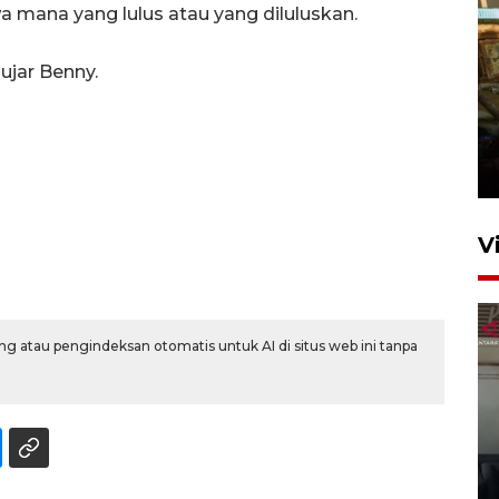
 mana yang lulus atau yang diluluskan.
 ujar Benny.
Foto: Lokasi ledakan bom
rakitan di Padang
15 Juli 2026 14:05
V
g atau pengindeksan otomatis untuk AI di situs web ini tanpa
Ledakan rumah di Grand
Polonia Medan diduga akibat