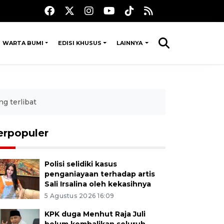
WARTA BUMI
EDISI KHUSUS
LAINNYA
ng terlibat
erpopuler
Polisi selidiki kasus
penganiayaan terhadap artis
Sali Irsalina oleh kekasihnya
5 Agustus 2026 16:09
KPK duga Menhut Raja Juli