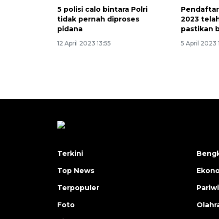
5 polisi calo bintara Polri
Pendaftar
tidak pernah diproses
2023 telah
pidana
pastikan b
12 April 2023 13:55
5 April 2023 
Terkini
Bengk
Top News
Ekon
Terpopuler
Pariw
Foto
Olahr