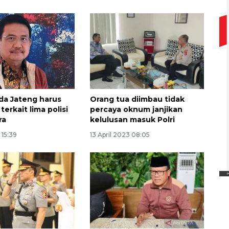
lda Jateng harus
Orang tua diimbau tidak
terkait lima polisi
percaya oknum janjikan
ra
kelulusan masuk Polri
 15:39
13 April 2023 08:05
Ekspedisi Rupiah Berdaulat
2026 sambangi Papua
2026-08-06 13:15:00