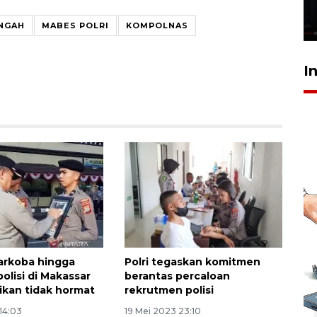
kebocoran gas - VIDEO
21 Juli 2026 15:45
NGAH
MABES POLRI
KOMPOLNAS
I
narkoba hingga
Polri tegaskan komitmen
 polisi di Makassar
berantas percaloan
ikan tidak hormat
rekrutmen polisi
 14:03
19 Mei 2023 23:10