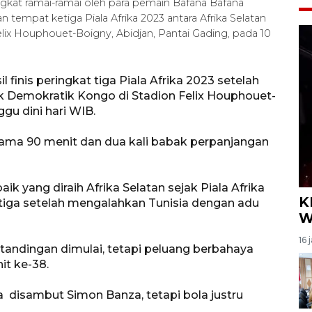
ngkat ramai-ramai oleh para pemain Bafana Bafana
empat ketiga Piala Afrika 2023 antara Afrika Selatan
ix Houphouet-Boigny, Abidjan, Pantai Gading, pada 10
l finis peringkat tiga Piala Afrika 2023 setelah
k Demokratik Kongo di Stadion Felix Houphouet-
ggu dini hari WIB.
lama 90 menit dan dua kali babak perpanjangan
aik yang diraih Afrika Selatan sejak Piala Afrika
K
 tiga setelah mengalahkan Tunisia dengan adu
W
16 
andingan dimulai, tetapi peluang berbahaya
t ke-38.
 disambut Simon Banza, tetapi bola justru