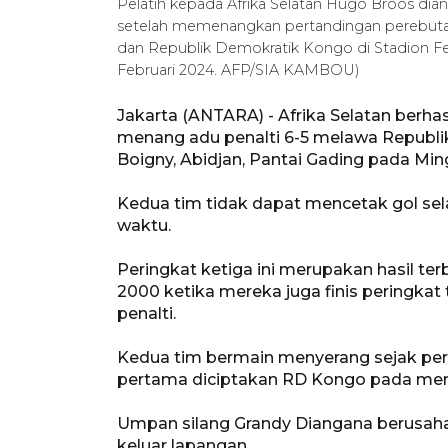
Pelatih kepada Afrika Selatan Hugo Broos dia
setelah memenangkan pertandingan perebutan t
dan Republik Demokratik Kongo di Stadion Fel
Februari 2024. AFP/SIA KAMBOU)
Jakarta (ANTARA) - Afrika Selatan berhasi
menang adu penalti 6-5 melawa Republi
Boigny, Abidjan, Pantai Gading pada Min
Kedua tim tidak dapat mencetak gol se
waktu.
Peringkat ketiga ini merupakan hasil terb
2000 ketika mereka juga finis peringkat
penalti.
Kedua tim bermain menyerang sejak pert
pertama diciptakan RD Kongo pada meni
Umpan silang Grandy Diangana berusaha
keluar lapangan.