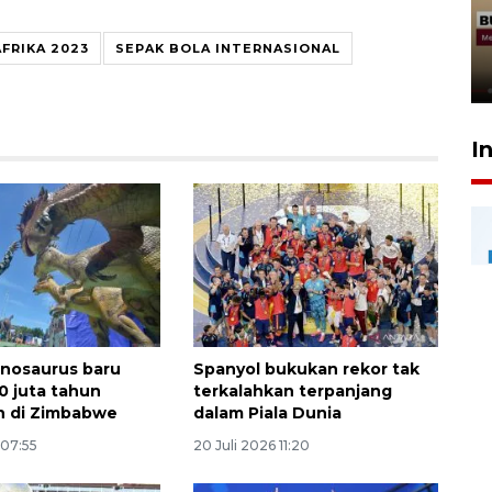
penolakan gratifikasi Menhut
rampung - VIDEO
AFRIKA 2023
SEPAK BOLA INTERNASIONAL
17 Juli 2026 13:24
I
inosaurus baru
Spanyol bukukan rekor tak
0 juta tahun
terkalahkan terpanjang
n di Zimbabwe
dalam Piala Dunia
 07:55
20 Juli 2026 11:20