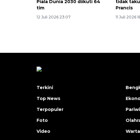
Piala Dunia 2030 diikuti 64
tidak tak
tim
Prancis
12 Juli 2026 23:07
11 Juli 2026 1
Terkini
Bengk
Top News
Ekon
Terpopuler
Pariw
Foto
Olahr
Video
Warta