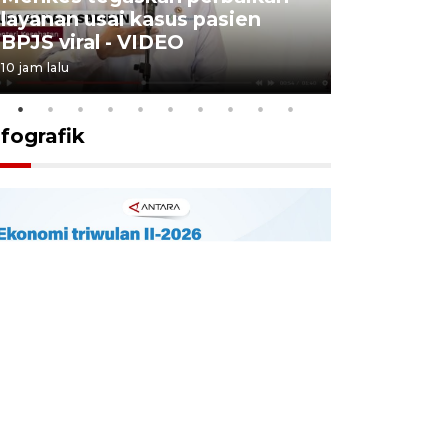
layanan usai kasus pasien
Padang a
BPJS viral - VIDEO
- VIDEO
10 jam lalu
4 Agustus 2026
nfografik