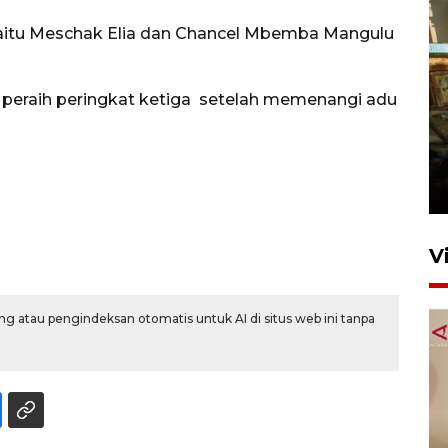
itu Meschak Elia dan Chancel Mbemba Mangulu
ai peraih peringkat ketiga setelah memenangi adu
Foto: Lokasi ledakan bom
rakitan di Padang
15 Juli 2026 14:05
V
g atau pengindeksan otomatis untuk AI di situs web ini tanpa
KPK nyatakan analisis laporan