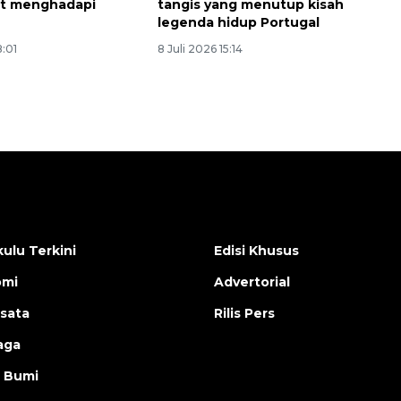
ut menghadapi
tangis yang menutup kisah
legenda hidup Portugal
8:01
8 Juli 2026 15:14
ulu Terkini
Edisi Khusus
omi
Advertorial
isata
Rilis Pers
aga
 Bumi