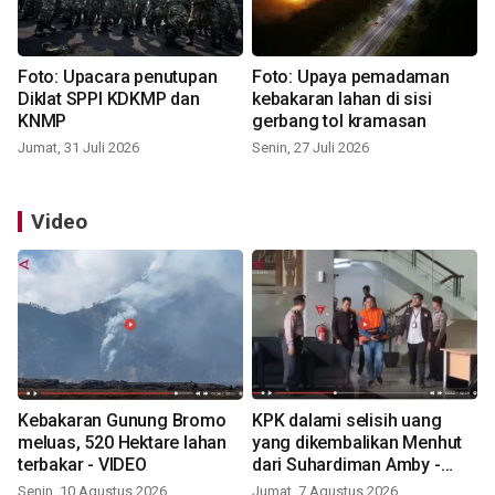
Foto: Upacara penutupan
Foto: Upaya pemadaman
Diklat SPPI KDKMP dan
kebakaran lahan di sisi
KNMP
gerbang tol kramasan
Jumat, 31 Juli 2026
Senin, 27 Juli 2026
Video
Kebakaran Gunung Bromo
KPK dalami selisih uang
meluas, 520 Hektare lahan
yang dikembalikan Menhut
terbakar - VIDEO
dari Suhardiman Amby -
VIDEO
Senin, 10 Agustus 2026
Jumat, 7 Agustus 2026