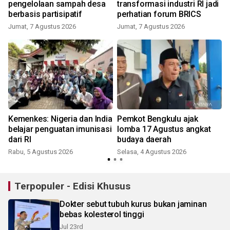
pengelolaan sampah desa
transformasi industri RI jadi
berbasis partisipatif
perhatian forum BRICS
Jumat, 7 Agustus 2026
Jumat, 7 Agustus 2026
J
Kemenkes: Nigeria dan India
Pemkot Bengkulu ajak
belajar penguatan imunisasi
lomba 17 Agustus angkat
dari RI
budaya daerah
S
Rabu, 5 Agustus 2026
Selasa, 4 Agustus 2026
Terpopuler - Edisi Khusus
Dokter sebut tubuh kurus bukan jaminan
bebas kolesterol tinggi
Jul 23rd