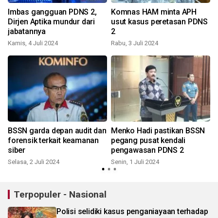
t
Imbas gangguan PDNS 2,
Komnas HAM minta APH
Dirjen Aptika mundur dari
usut kasus peretasan PDNS
jabatannya
2
Kamis, 4 Juli 2024
Rabu, 3 Juli 2024
S
BSSN garda depan audit dan
Menko Hadi pastikan BSSN
forensik terkait keamanan
pegang pusat kendali
siber
pengawasan PDNS 2
Selasa, 2 Juli 2024
Senin, 1 Juli 2024
S
Terpopuler - Nasional
Polisi selidiki kasus penganiayaan terhadap