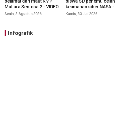
selamat dari maut KMP
siswa SD penemu celah
Mutiara Sentosa 2 - VIDEO
keamanan siber NASA -
VIDEO
Senin, 3 Agustus 2026
Kamis, 30 Juli 2026
Infografik