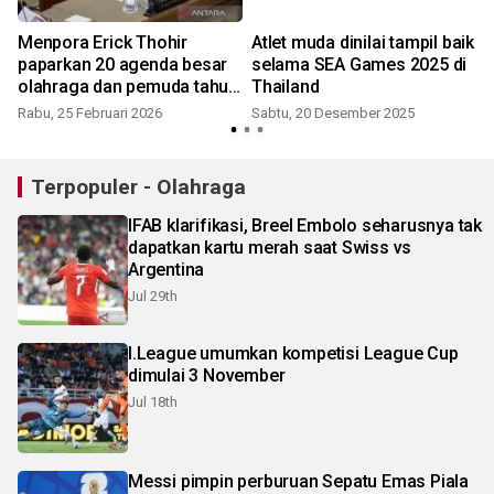
Menpora Erick Thohir
Atlet muda dinilai tampil baik
u
paparkan 20 agenda besar
selama SEA Games 2025 di
olahraga dan pemuda tahun
Thailand
2026
Rabu, 25 Februari 2026
Sabtu, 20 Desember 2025
Terpopuler - Olahraga
IFAB klarifikasi, Breel Embolo seharusnya tak
dapatkan kartu merah saat Swiss vs
Argentina
Jul 29th
I.League umumkan kompetisi League Cup
dimulai 3 November
Jul 18th
Messi pimpin perburuan Sepatu Emas Piala