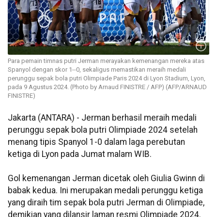
Para pemain timnas putri Jerman merayakan kemenangan mereka atas
Spanyol dengan skor 1--0, sekaligus memastikan meraih medali
perunggu sepak bola putri Olimpiade Paris 2024 di Lyon Stadium, Lyon,
pada 9 Agustus 2024. (Photo by Arnaud FINISTRE / AFP) (AFP/ARNAUD
FINISTRE)
Jakarta (ANTARA) - Jerman berhasil meraih medali
perunggu sepak bola putri Olimpiade 2024 setelah
menang tipis Spanyol 1-0 dalam laga perebutan
ketiga di Lyon pada Jumat malam WIB.
Gol kemenangan Jerman dicetak oleh Giulia Gwinn di
babak kedua. Ini merupakan medali perunggu ketiga
yang diraih tim sepak bola putri Jerman di Olimpiade,
demikian yang dilansir laman resmi Olimpiade 2024.