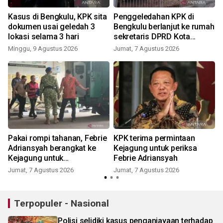
Kasus di Bengkulu, KPK sita
Penggeledahan KPK di
dokumen usai geledah 3
Bengkulu berlanjut ke rumah
lokasi selama 3 hari
sekretaris DPRD Kota
Bengkulu
Minggu, 9 Agustus 2026
Jumat, 7 Agustus 2026
Pakai rompi tahanan, Febrie
KPK terima permintaan
Adriansyah berangkat ke
Kejagung untuk periksa
Kejagung untuk
Febrie Adriansyah
pemeriksaan
Jumat, 7 Agustus 2026
Jumat, 7 Agustus 2026
Terpopuler - Nasional
Polisi selidiki kasus penganiayaan terhadap