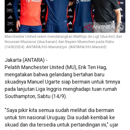
Manchester United resmi mendatangkan Matthijs de Ligt (dua kiri) dan
Noussair Mazraoui (dua kanan) dari Bayern Muenchen pada Rabu
(14/8/2024). ANTARA/HO-Manutd/pri. (ANTARA/HO-Manutd)
Jakarta (ANTARA) -
Pelatih Manchester United (MU), Erik Ten Hag,
mengatakan bahwa gelandang bertahan baru
skuadnya Manuel Ugarte siap bermain untuk timnya
pada lanjutan Liga Inggris menghadapi tuan rumah
Southampton, Sabtu (14/9).
"Saya pikir kita semua sudah melihat dia bermain
untuk tim nasional Uruguay. Dia sudah kembali ke
skuad dan dia tersedia untuk pertandingan ini," ujar