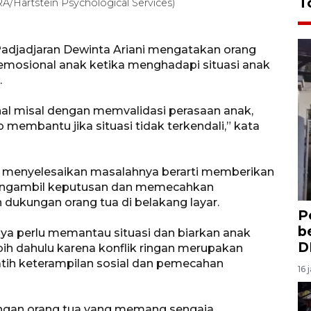
T
RA/Hartstein Psychological Services)
s Padjadjaran Dewinta Ariani mengatakan orang
 emosional anak ketika menghadapi situasi anak
.
onal misal dengan memvalidasi perasaan anak,
p membantu jika situasi tidak terkendali,” kata
menyelesaikan masalahnya berarti memberikan
mengambil keputusan dan memecahkan
ukungan orang tua di belakang layar.
P
b
hanya perlu memantau situasi dan biarkan anak
D
bih dahulu karena konflik ringan merupakan
latih keterampilan sosial dan pemecahan
16 
engan orang tua yang memang sengaja