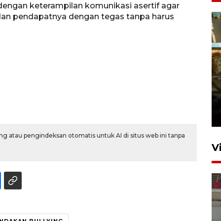
engan keterampilan komunikasi asertif agar
n pendapatnya dengan tegas tanpa harus
Foto: Lokasi ledakan bom
rakitan di Padang
15 Juli 2026 14:05
g atau pengindeksan otomatis untuk AI di situs web ini tanpa
V
INDAKAN BULLYING