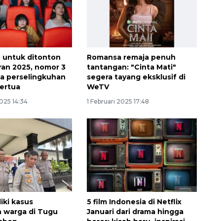
u untuk ditonton
Romansa remaja penuh
ran 2025, nomor 3
tantangan: "Cinta Mati"
ta perselingkuhan
segera tayang eksklusif di
ertua
WeTV
2025 14:34
1 Februari 2025 17:48
Awas penipuan berbasis AI
2026-08-07 13:45:00
diki kasus
5 film Indonesia di Netflix
 warga di Tugu
Januari dari drama hingga