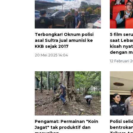
Terbongkar! Oknum polisi
5 film ser
asal Sultra jual amunisi ke
saat Leba
KKB sejak 2017
kisah nya
dengan m
20 Mei 2025 14:04
12 Februari 
Pengamat: Permainan "Koin
Polisi seli
Jagat" tak produktif dan
bentrokan