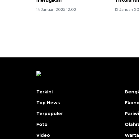
merugikan
Trikora 
14 Januari 2025 12:02
12 Januari 20
Terkini
Bengk
Top News
Ekon
Terpopuler
Pariw
Foto
Olahr
Video
Warta