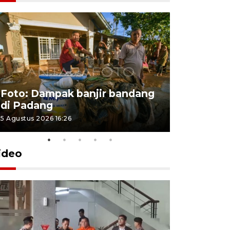
Foto: Dampak banjir bandang
Foto: Dist
di Padang
Kabupate
5 Agustus 2026 16:26
31 Juli 2026 13
ideo