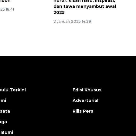
Ambon
horor: kisah haru, inspirasi,
dan tawa menyambut awal
25 18:41
2025
2 Januari 2025 14:29
ulu Terkini
Edisi Khusus
omi
Advertorial
isata
Rilis Pers
aga
 Bumi