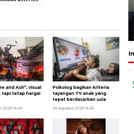
Ledakan rumah di Grand
Polonia Medan diduga akibat
kebocoran gas - VIDEO
21 Juli 2026 15:45
I
ire and Ash", visual
Psikolog bagikan kriteria
tapi tetap hargai
tayangan TV anak yang
tepat berdasarkan usia
 2025 14:49
24 Agustus 2025 14:45