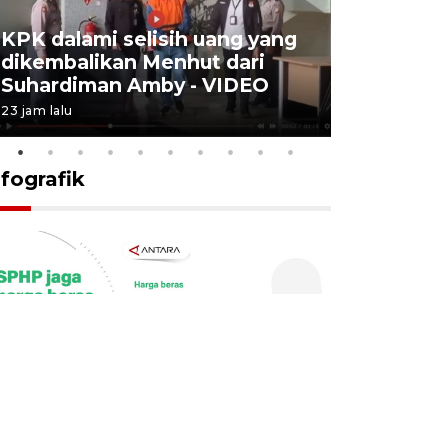
KPK dalami selisih uang yang
Menkes t
dikembalikan Menhut dari
layanan u
Suhardiman Amby - VIDEO
BPJS vira
23 jam lalu
6 Agustus 2026
nfografik