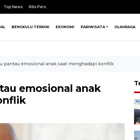
Top News
Rilis Pers
NAL
BENGKULU TERKINI
EKONOMI
PARIWISATA
OLAHRAGA
lu pantau emosional anak saat menghadapi konflik
T
ntau emosional anak
nflik