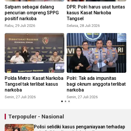
Satpam sebagai dalang
DPR: Polri harus usut tuntas
pencurian ompreng SPPG
kasus Kasat Narkoba
positif narkoba
Tangsel
Rabu, 29 Juli 2026
Selasa, 28 Juli 2026
S
Polda Metro: Kasat Narkoba
Polri: Tak ada impunitas
Tangsel tak terlibat kasus
bagi oknum anggota terlibat
narkoba
narkoba
Senin, 27 Juli 2026
Senin, 27 Juli 2026
R
Terpopuler - Nasional
Polisi selidiki kasus penganiayaan terhadap