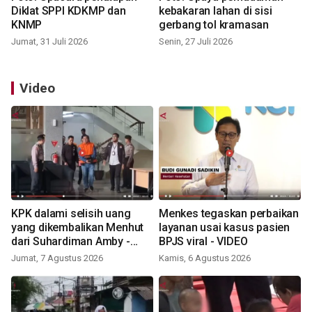
Diklat SPPI KDKMP dan
kebakaran lahan di sisi
KNMP
gerbang tol kramasan
Jumat, 31 Juli 2026
Senin, 27 Juli 2026
Video
KPK dalami selisih uang
Menkes tegaskan perbaikan
yang dikembalikan Menhut
layanan usai kasus pasien
dari Suhardiman Amby -
BPJS viral - VIDEO
VIDEO
Jumat, 7 Agustus 2026
Kamis, 6 Agustus 2026