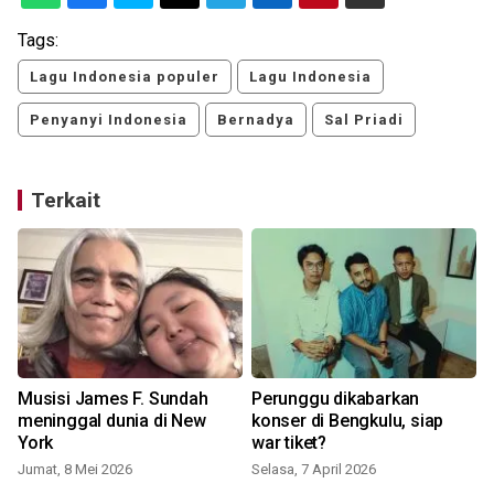
Tags:
Lagu Indonesia populer
Lagu Indonesia
Penyanyi Indonesia
Bernadya
Sal Priadi
Terkait
Musisi James F. Sundah
Perunggu dikabarkan
meninggal dunia di New
konser di Bengkulu, siap
n
York
war tiket?
Jumat, 8 Mei 2026
Selasa, 7 April 2026
J