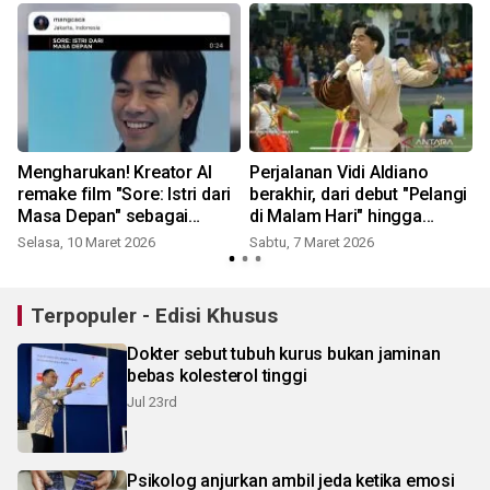
Mengharukan! Kreator AI
Perjalanan Vidi Aldiano
remake film "Sore: Istri dari
berakhir, dari debut "Pelangi
Masa Depan" sebagai
di Malam Hari" hingga
tribute untuk Vidi Aldiano
perjuangan medis
Selasa, 10 Maret 2026
Sabtu, 7 Maret 2026
Terpopuler - Edisi Khusus
Dokter sebut tubuh kurus bukan jaminan
bebas kolesterol tinggi
Jul 23rd
Psikolog anjurkan ambil jeda ketika emosi