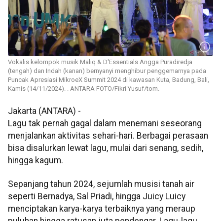
Vokalis kelompok musik Maliq & D'Essentials Angga Puradiredja
(tengah) dan Indah (kanan) bernyanyi menghibur penggemarnya pada
Puncak Apresiasi MikroeX Summit 2024 di kawasan Kuta, Badung, Bali,
Kamis (14/11/2024). . ANTARA FOTO/Fikri Yusuf/tom.
Jakarta (ANTARA) -
Lagu tak pernah gagal dalam menemani seseorang
menjalankan aktivitas sehari-hari. Berbagai perasaan
bisa disalurkan lewat lagu, mulai dari senang, sedih,
hingga kagum.
Sepanjang tahun 2024, sejumlah musisi tanah air
seperti Bernadya, Sal Priadi, hingga Juicy Luicy
menciptakan karya-karya terbaiknya yang meraup
puluhan hingga ratusan juta pendengar. Lagu-lagu