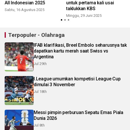
All Indonesian 2025
untuk pertama kali usai
taklukkan KBS
Sabtu, 16 Agustus 2025
Minggu, 29 Juni 2025
S
Terpopuler - Olahraga
IFAB klarifikasi, Breel Embolo seharusnya tak
dapatkan kartu merah saat Swiss vs
Argentina
Jul 29th
I.League umumkan kompetisi League Cup
dimulai 3 November
Jul 18th
Messi pimpin perburuan Sepatu Emas Piala
Dunia 2026
Jul 8th