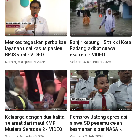
Menkes tegaskan perbaikan
Banjir kepung 15 titik di Kota
layanan usai kasus pasien
Padang akibat cuaca
BPJS viral - VIDEO
ekstrem - VIDEO
Kamis, 6 Agustus 2026
Selasa, 4 Agustus 2026
Keluarga dengan dua balita
Pemprov Jateng apresiasi
selamat dari maut KMP
siswa SD penemu celah
Mutiara Sentosa 2 - VIDEO
keamanan siber NASA -
VIDEO
Senin, 3 Agustus 2026
Kamis, 30 Juli 2026