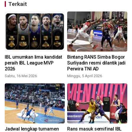
Terkait
IBL umumkan lima kandidat
Bintang RANS Simba Bogor
peraih IBL League MVP
Surliyadin resmi dilantik jadi
2026
Perwira TNI AD
Sabtu, 16 Mei 2026
Minggu, 5 April 2026
S
Jadwal lengkap turnamen
Rans masuk semifinal IBL