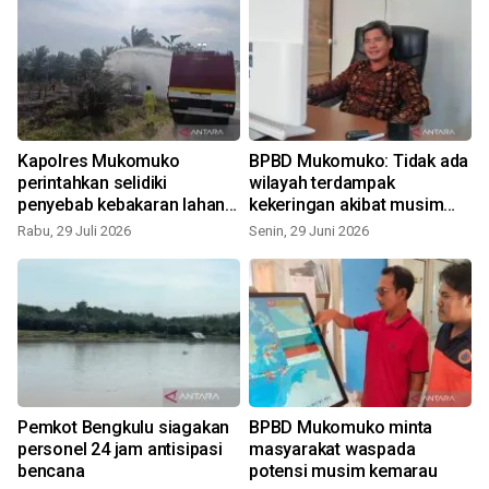
Kapolres Mukomuko
BPBD Mukomuko: Tidak ada
perintahkan selidiki
wilayah terdampak
penyebab kebakaran lahan
kekeringan akibat musim
bandara
panas
Rabu, 29 Juli 2026
Senin, 29 Juni 2026
R
Pemkot Bengkulu siagakan
BPBD Mukomuko minta
personel 24 jam antisipasi
masyarakat waspada
bencana
potensi musim kemarau