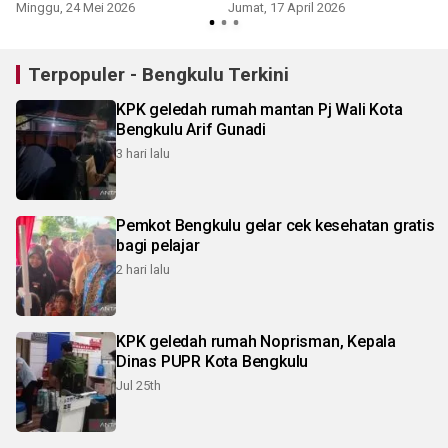
Minggu, 24 Mei 2026
Jumat, 17 April 2026
S
Terpopuler - Bengkulu Terkini
KPK geledah rumah mantan Pj Wali Kota
Bengkulu Arif Gunadi
3 hari lalu
Pemkot Bengkulu gelar cek kesehatan gratis
bagi pelajar
2 hari lalu
KPK geledah rumah Noprisman, Kepala
Dinas PUPR Kota Bengkulu
Jul 25th