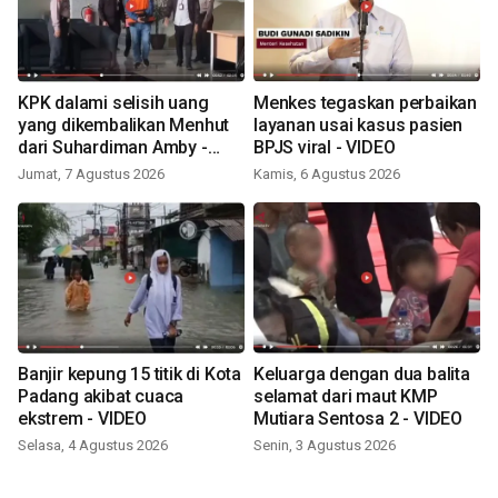
KPK dalami selisih uang
Menkes tegaskan perbaikan
yang dikembalikan Menhut
layanan usai kasus pasien
dari Suhardiman Amby -
BPJS viral - VIDEO
VIDEO
Jumat, 7 Agustus 2026
Kamis, 6 Agustus 2026
Banjir kepung 15 titik di Kota
Keluarga dengan dua balita
Padang akibat cuaca
selamat dari maut KMP
ekstrem - VIDEO
Mutiara Sentosa 2 - VIDEO
Selasa, 4 Agustus 2026
Senin, 3 Agustus 2026