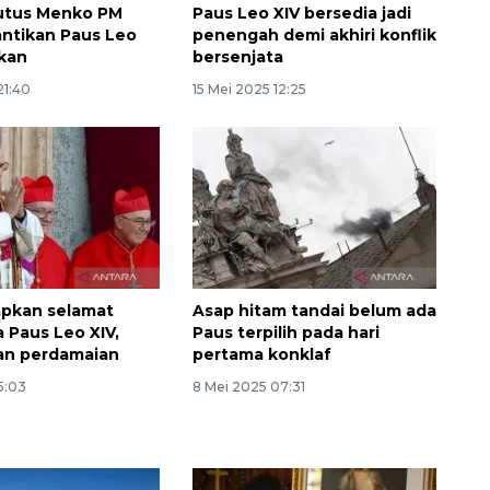
 utus Menko PM
Paus Leo XIV bersedia jadi
lantikan Paus Leo
penengah demi akhiri konflik
ikan
bersenjata
21:40
15 Mei 2025 12:25
apkan selamat
Asap hitam tandai belum ada
a Paus Leo XIV,
Paus terpilih pada hari
an perdamaian
pertama konklaf
160 ribu sambungan baru
5:03
8 Mei 2025 07:31
jaringan gas 2026
2026-08-07 18:00:00