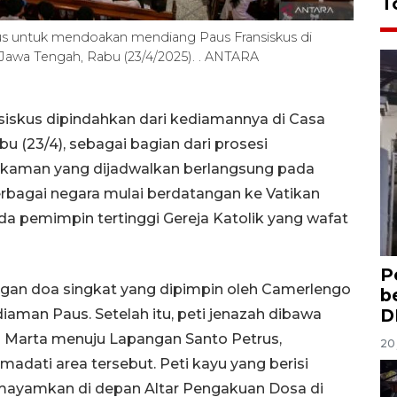
T
us untuk mendoakan mendiang Paus Fransiskus di
 Jawa Tengah, Rabu (23/4/2025). . ANTARA
siskus dipindahkan dari kediamannya di Casa
bu (23/4), sebagai bagian dari prosesi
kaman yang dijadwalkan berlangsung pada
berbagai negara mulai berdatangan ke Vatikan
pemimpin tertinggi Gereja Katolik yang wafat
P
ngan doa singkat yang dipimpin oleh Camerlengo
b
D
kediaman Paus. Setelah itu, peti jenazah dibawa
a Marta menuju Lapangan Santo Petrus,
20 
adati area tersebut. Peti kayu yang berisi
mayamkan di depan Altar Pengakuan Dosa di