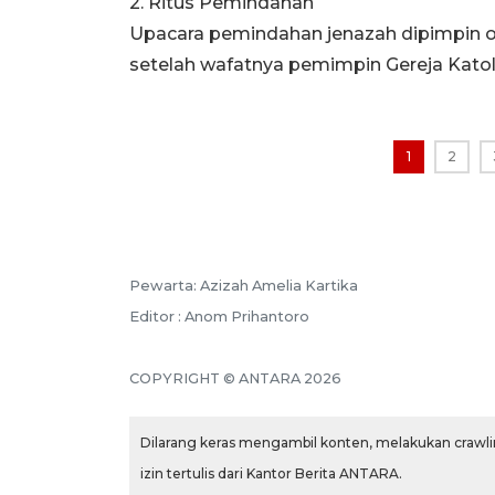
2. Ritus Pemindahan
Upacara pemindahan jenazah dipimpin o
setelah wafatnya pemimpin Gereja Katoli
1
2
Pewarta: Azizah Amelia Kartika
Editor : Anom Prihantoro
COPYRIGHT © ANTARA 2026
Dilarang keras mengambil konten, melakukan crawlin
izin tertulis dari Kantor Berita ANTARA.