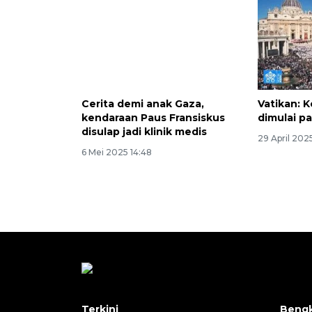
Cerita demi anak Gaza,
Vatikan: 
kendaraan Paus Fransiskus
dimulai p
disulap jadi klinik medis
29 April 202
6 Mei 2025 14:48
Terkini
Bengk