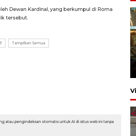
leh Dewan Kardinal, yang berkumpul di Roma
k tersebut.
3
Tampilkan Semua
Foto: Lokasi ledakan bom
rakitan di Padang
15 Juli 2026 14:05
V
g atau pengindeksan otomatis untuk AI di situs web ini tanpa