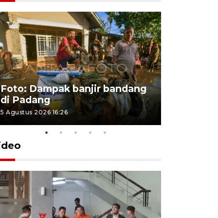
Foto: Dampak banjir bandang
Foto: Dist
di Padang
Kabupate
5 Agustus 2026 16:26
31 Juli 2026 13
ideo