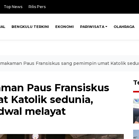
Top News
Rilis Pers
NAL
BENGKULU TERKINI
EKONOMI
PARIWISATA
OLAHRAGA
emakaman Paus Fransiskus sang pemimpin umat Katolik seduni
T
aman Paus Fransiskus
 Katolik sedunia,
adwal melayat