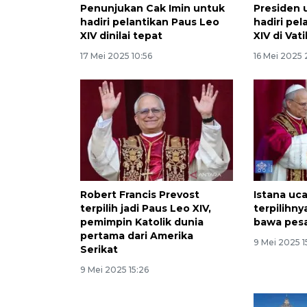
Penunjukan Cak Imin untuk
Presiden
hadiri pelantikan Paus Leo
hadiri pe
XIV dinilai tepat
XIV di Vat
17 Mei 2025 10:56
16 Mei 2025 
Robert Francis Prevost
Istana uc
terpilih jadi Paus Leo XIV,
terpilihny
pemimpin Katolik dunia
bawa pes
pertama dari Amerika
9 Mei 2025 1
Serikat
9 Mei 2025 15:26