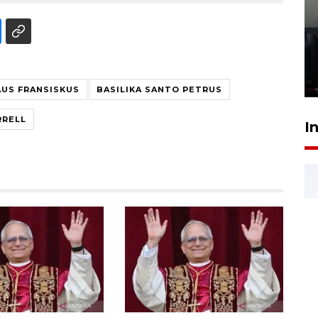
Ledakan rumah di Grand
Polonia Medan diduga akibat
kebocoran gas - VIDEO
21 Juli 2026 15:45
AUS FRANSISKUS
BASILIKA SANTO PETRUS
RRELL
I