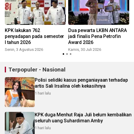
KPK lakukan 762
Dua pewarta LKBN ANTARA
penyadapan pada semester
jadi finalis Pena Petrofin
I tahun 2026
Award 2026
Senin, 3 Agustus 2026
Kamis, 30 Juli 2026
R
Terpopuler - Nasional
Polisi selidiki kasus penganiayaan terhadap
artis Sali Irsalina oleh kekasihnya
1 hari lalu
KPK duga Menhut Raja Juli belum kembalikan
seluruh uang Suhardiman Amby
1 hari lalu