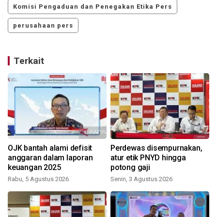
Komisi Pengaduan dan Penegakan Etika Pers
perusahaan pers
Terkait
OJK bantah alami defisit
Perdewas disempurnakan,
anggaran dalam laporan
atur etik PNYD hingga
keuangan 2025
potong gaji
Rabu, 5 Agustus 2026
Senin, 3 Agustus 2026
S