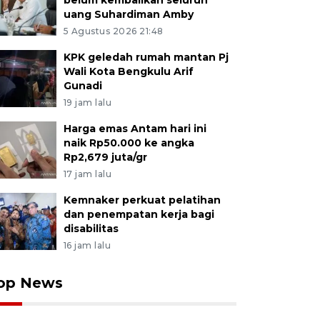
belum kembalikan seluruh
uang Suhardiman Amby
5 Agustus 2026 21:48
KPK geledah rumah mantan Pj
Wali Kota Bengkulu Arif
Gunadi
19 jam lalu
Harga emas Antam hari ini
naik Rp50.000 ke angka
Rp2,679 juta/gr
17 jam lalu
Kemnaker perkuat pelatihan
dan penempatan kerja bagi
disabilitas
16 jam lalu
op News