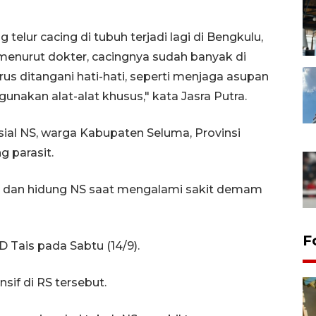
 telur cacing di tubuh terjadi lagi di Bengkulu,
menurut dokter, cacingnya sudah banyak di
harus ditangani hati-hati, seperti menjaga asupan
nakan alat-alat khusus," kata Jasra Putra.
isial NS, warga Kabupaten Seluma, Provinsi
g parasit.
lut dan hidung NS saat mengalami sakit demam
F
 Tais pada Sabtu (14/9).
sif di RS tersebut.