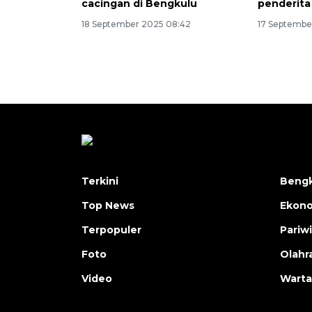
cacingan di Bengkulu
penderita
18 September 2025 08:42
17 Septembe
Terkini
Bengk
Top News
Ekon
Terpopuler
Pariw
Foto
Olahr
Video
Warta