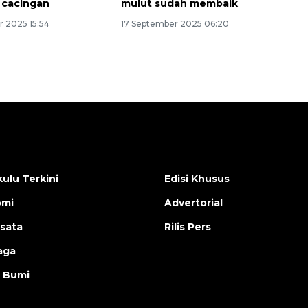
 cacingan
mulut sudah membaik
r 2025 15:54
17 September 2025 06:20
ulu Terkini
Edisi Khusus
omi
Advertorial
isata
Rilis Pers
aga
 Bumi