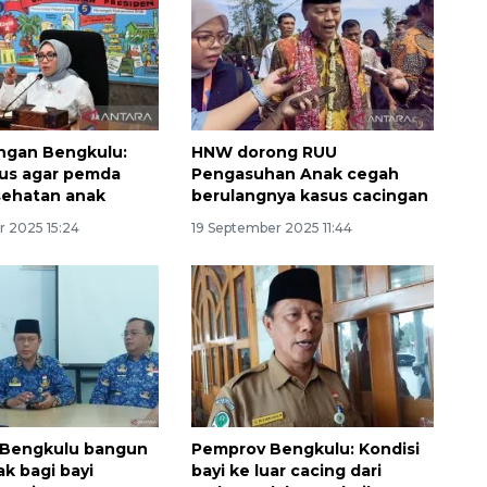
ngan Bengkulu:
HNW dorong RUU
ius agar pemda
Pengasuhan Anak cegah
sehatan anak
berulangnya kasus cacingan
r 2025 15:24
19 September 2025 11:44
Memberantas kejahatan
jalanan Jakarta
2026-08-05 18:00:00
 Bengkulu bangun
Pemprov Bengkulu: Kondisi
ak bagi bayi
bayi ke luar cacing dari