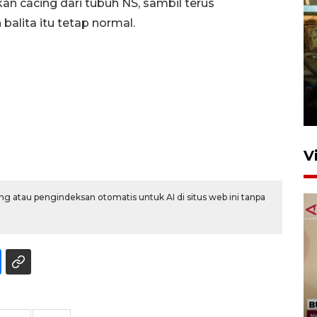
 cacing dari tubuh NS, sambil terus
alita itu tetap normal.
Foto: Lokasi ledakan bom
rakitan di Padang
15 Juli 2026 14:05
V
g atau pengindeksan otomatis untuk AI di situs web ini tanpa
KPK nyatakan analisis laporan
penolakan gratifikasi Menhut