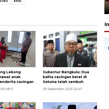
rampung - VIDEO
CING
KPAI
17 Juli 2026 13:24
I
ang Lebong
Gubernur Bengkulu: Dua
rawat anak
balita cacingan berat di
enderita cacingan
Seluma telah sembuh
025 08:17
30 September 2025 20:47