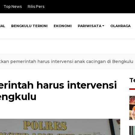
Top News
Rilis Pers
NAL
BENGKULU TERKINI
EKONOMI
PARIWISATA
OLAHRAGA
tkan pemerintah harus intervensi anak cacingan di Bengkulu
T
rintah harus intervensi
engkulu