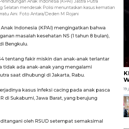
 Perlindungan Anak Indonesia (KPAI) Jastra Putra
g Selatan mendesak Polisi menuntaskan kasus kematian
rratu Aini. Foto Antara/Deden M Rojani
n Anak Indonesia (KPAI) mengingatkan bahwa
anan masalah kesehatan NS (1 tahun 8 bulan),
di Bengkulu.
4 tentang fakir miskin dan anak-anak terlantar
nya tidak ada anak-anak yang mengalami
K
utra saat dihubungi di Jakarta, Rabu.
W
19 
rjadinya kasus infeksi cacing pada anak pasca
l R di Sukabumi, Jawa Barat, yang berujung
NS ditangani oleh RSUD setempat semaksimal