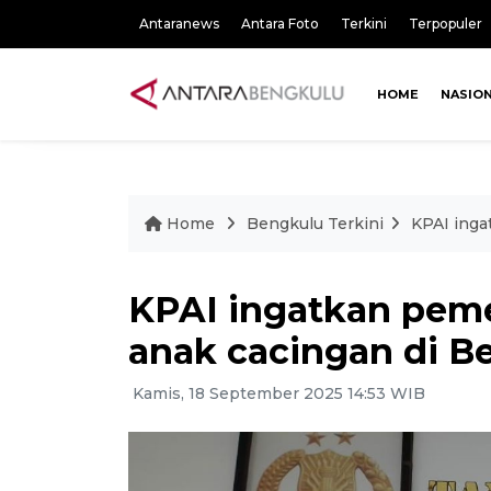
Antaranews
Antara Foto
Terkini
Terpopuler
HOME
NASIO
Home
Bengkulu Terkini
KPAI inga
KPAI ingatkan peme
anak cacingan di B
Kamis, 18 September 2025 14:53 WIB