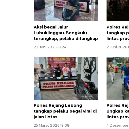
Aksi begal Jalur
Polres Re
Lubuklinggau-Bengkulu
tangkap p
terungkap, pelaku ditangkap
lintas pro
22 Juni 2026 18:24
2 Juni 2026 
Polres Rejang Lebong
Polres Re
tangkap pelaku begal viral di
ungkap k
jalan lintas
lintas pro
25 Maret 2026 18:08
4 Desember 