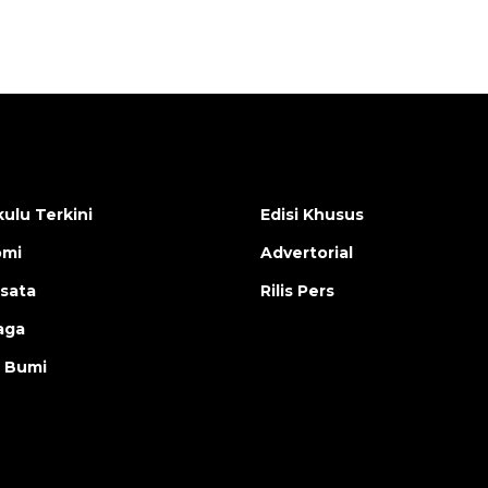
ulu Terkini
Edisi Khusus
omi
Advertorial
isata
Rilis Pers
aga
 Bumi