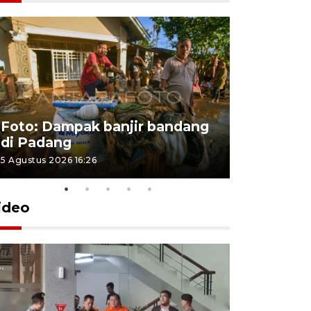
Foto: Dampak banjir bandang
Foto: Dist
di Padang
Kabupate
5 Agustus 2026 16:26
31 Juli 2026 13
ideo