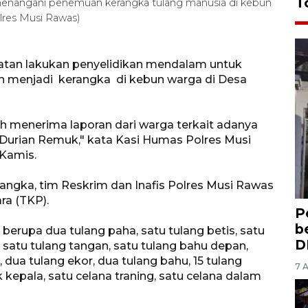
T
 menangani penemuan kerangka tulang manusia di kebun
res Musi Rawas)
latan lakukan penyelidikan mendalam untuk
h menjadi kerangka di kebun warga di Desa
lah menerima laporan dari warga terkait adanya
Durian Remuk," kata Kasi Humas Polres Musi
 Kamis.
ngka, tim Reskrim dan Inafis Polres Musi Rawas
ra (TKP).
P
b
rupa dua tulang paha, satu tulang betis, satu
D
, satu tulang tangan, satu tulang bahu depan,
 dua tulang ekor, dua tulang bahu, 15 tulang
7 
k kepala, satu celana traning, satu celana dalam