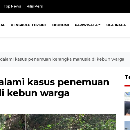
Top News
Rilis Pers
NAL
BENGKULU TERKINI
EKONOMI
PARIWISATA
OLAHRAGA
 dalami kasus penemuan kerangka manusia di kebun warga
T
dalami kasus penemuan
di kebun warga