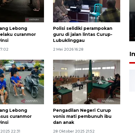
Ledakan rumah di Grand
Polonia Medan diduga akibat
kebocoran gas - VIDEO
jang Lebong
Polisi selidiki perampokan
21 Juli 2026 15:45
elaku curanmor
guru di jalan lintas Curup-
vinsi
Lubuklinggau
17:02
2 Mei 2026 16:28
I
jang Lebong
Pengadilan Negeri Curup
asus curanmor
vonis mati pembunuh ibu
vinsi
dan anak
2025 22:31
28 Oktober 2025 21:52