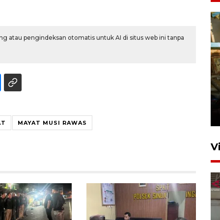
g atau pengindeksan otomatis untuk AI di situs web ini tanpa
Foto: Lokasi ledakan bom
rakitan di Padang
15 Juli 2026 14:05
AT
MAYAT MUSI RAWAS
V