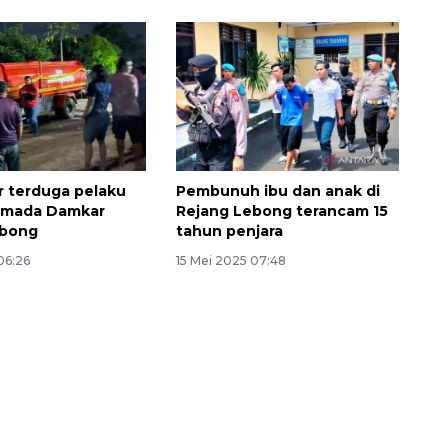
ar terduga pelaku
Pembunuh ibu dan anak di
armada Damkar
Rejang Lebong terancam 15
ebong
tahun penjara
 06:26
15 Mei 2025 07:48
160 ribu sambungan baru
jaringan gas 2026
2026-08-07 18:00:00