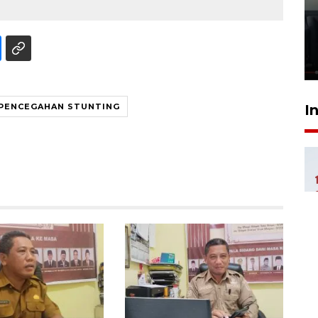
Ledakan rumah di Grand
Polonia Medan diduga akibat
kebocoran gas - VIDEO
21 Juli 2026 15:45
I
PENCEGAHAN STUNTING