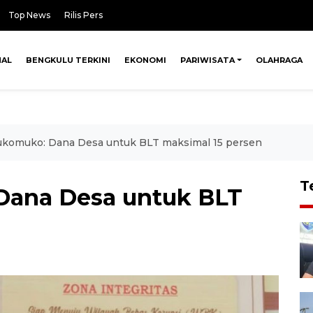
Top News
Rilis Pers
NAL
BENGKULU TERKINI
EKONOMI
PARIWISATA
OLAHRAGA
omuko: Dana Desa untuk BLT maksimal 15 persen
T
ana Desa untuk BLT