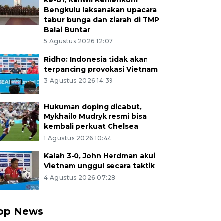
ke-81, Kanwil Kemenkum
Bengkulu laksanakan upacara
tabur bunga dan ziarah di TMP
Balai Buntar
5 Agustus 2026 12:07
Ridho: Indonesia tidak akan
terpancing provokasi Vietnam
3 Agustus 2026 14:39
Hukuman doping dicabut,
Mykhailo Mudryk resmi bisa
kembali perkuat Chelsea
1 Agustus 2026 10:44
Kalah 3-0, John Herdman akui
Vietnam unggul secara taktik
4 Agustus 2026 07:28
op News