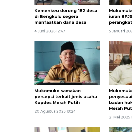
Kemenkeu dorong 182 desa
Mukomuko
di Bengkulu segera
iuran BPJ
manfaatkan dana desa
perangkat
4 Juni 2026 12:47
5 Januari 20
Mukomuko samakan
Mukomuko
persepsi terkait jenis usaha
penyesua
Kopdes Merah Putih
badan hu
Merah Put
20 Agustus 2025 19:24
21 Mei 2025 