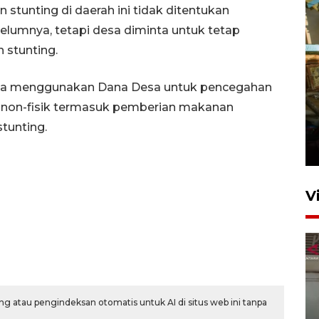
tunting di daerah ini tidak ditentukan
elumnya, tetapi desa diminta untuk tetap
 stunting.
esa menggunakan Dana Desa untuk pencegahan
n non-fisik termasuk pemberian makanan
Foto: Lokasi ledakan bom
tunting.
rakitan di Padang
15 Juli 2026 14:05
V
g atau pengindeksan otomatis untuk AI di situs web ini tanpa