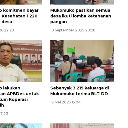
 komitmen bayar
Mukomuko pastikan semua
S Kesehatan 1.220
desa ikuti lomba ketahanan
 desa
pangan
26 22:29
10 September 2025 20:28
 lakukan
Sebanyak 3.215 keluarga di
Ekonomi triwulan II-2026
ian APBDes untuk
Mukomuko terima BLT-DD
tumbuh 5,29 persen
kum Koperasi
18 Mei 2025 15:04
ih
2026-08-06 18:45:00
17:23