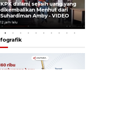
KPK dalami selisih uang yang
Menkes t
dikembalikan Menhut dari
layanan u
Suhardiman Amby - VIDEO
BPJS vira
12 jam lalu
6 Agustus 2026
nfografik