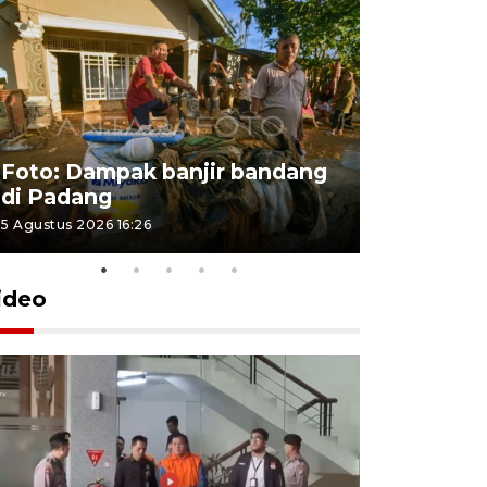
Foto: Dampak banjir bandang
Foto: Dist
di Padang
Kabupate
5 Agustus 2026 16:26
31 Juli 2026 13
ideo