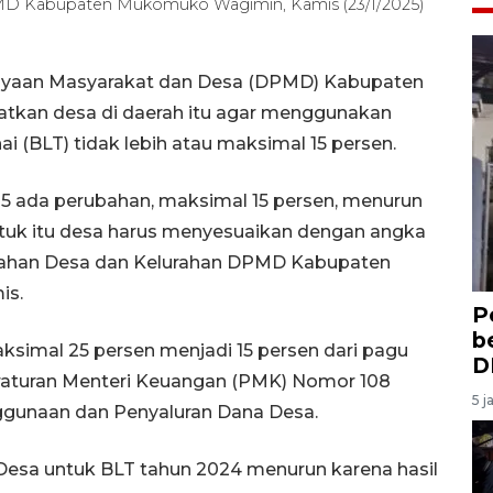
MD Kabupaten Mukomuko Wagimin, Kamis (23/1/2025)
yaan Masyarakat dan Desa (DPMD) Kabupaten
tkan desa di daerah itu agar menggunakan
 (BLT) tidak lebih atau maksimal 15 persen.
25 ada perubahan, maksimal 15 persen, menurun
tuk itu desa harus menyesuaikan dengan angka
ntahan Desa dan Kelurahan DPMD Kabupaten
is.
P
b
simal 25 persen menjadi 15 persen dari pagu
D
raturan Menteri Keuangan (PMK) Nomor 108
5 j
ggunaan dan Penyaluran Dana Desa.
Desa untuk BLT tahun 2024 menurun karena hasil