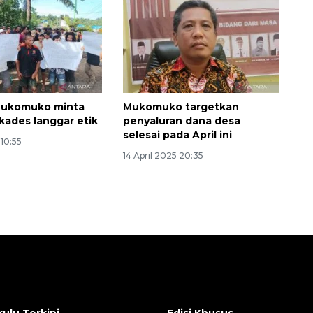
ukomuko minta
Mukomuko targetkan
i kades langgar etik
penyaluran dana desa
selesai pada April ini
 10:55
14 April 2025 20:35