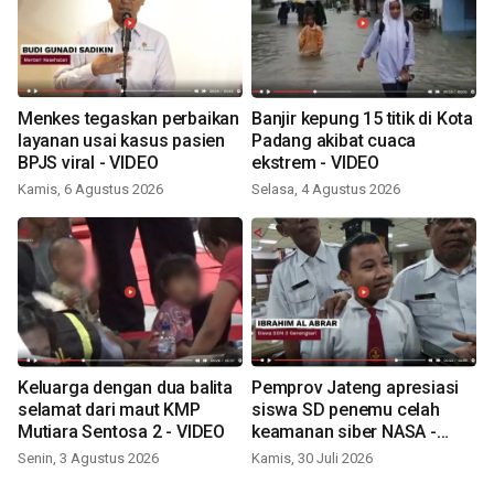
Menkes tegaskan perbaikan
Banjir kepung 15 titik di Kota
layanan usai kasus pasien
Padang akibat cuaca
BPJS viral - VIDEO
ekstrem - VIDEO
Kamis, 6 Agustus 2026
Selasa, 4 Agustus 2026
Keluarga dengan dua balita
Pemprov Jateng apresiasi
selamat dari maut KMP
siswa SD penemu celah
Mutiara Sentosa 2 - VIDEO
keamanan siber NASA -
VIDEO
Senin, 3 Agustus 2026
Kamis, 30 Juli 2026