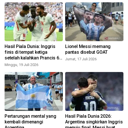
Hasil Piala Dunia: Inggris
Lionel Messi memang
finis di tempat ketiga
pantas disebut GOAT
setelah kalahkan Prancis 6-
Jumat, 17 Juli 2026
R
4
Minggu, 19 Juli 2026
Pertarungan mental yang
Hasil Piala Dunia 2026:
kembali dimenangi
Argentina singkirkan Inggris
Argentina
menuju final, Messi buat