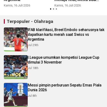
dua assist
Kamis, 16 Juli 2026
Kamis, 16 Juli 2026
S
Terpopuler - Olahraga
IFAB klarifikasi, Breel Embolo seharusnya tak
dapatkan kartu merah saat Swiss vs
Argentina
Jul 29th
I.League umumkan kompetisi League Cup
dimulai 3 November
Jul 18th
Messi pimpin perburuan Sepatu Emas Piala
Dunia 2026
Jul 8th