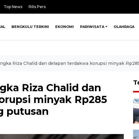
Top News
Rilis Pers
NAL
BENGKULU TERKINI
EKONOMI
PARIWISATA
OLAHRAGA
sangka Riza Chalid dan delapan terdakwa korupsi minyak Rp285
T
ngka Riza Chalid dan
orupsi minyak Rp285
ng putusan