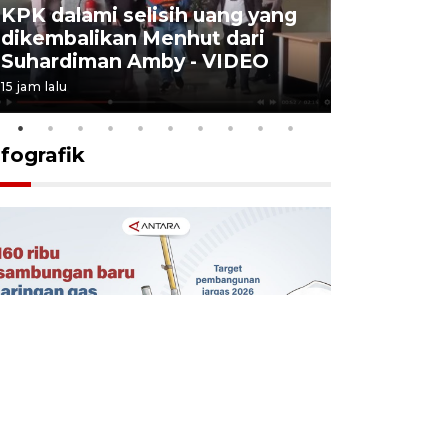
KPK dalami selisih uang yang
Menkes t
dikembalikan Menhut dari
layanan u
Suhardiman Amby - VIDEO
BPJS vira
15 jam lalu
6 Agustus 2026
nfografik