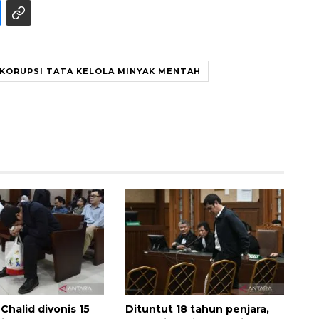
KORUPSI TATA KELOLA MINYAK MENTAH
Ekonomi triwulan II-2026
tumbuh 5,29 persen
2026-08-06 18:45:00
Chalid divonis 15
Dituntut 18 tahun penjara,