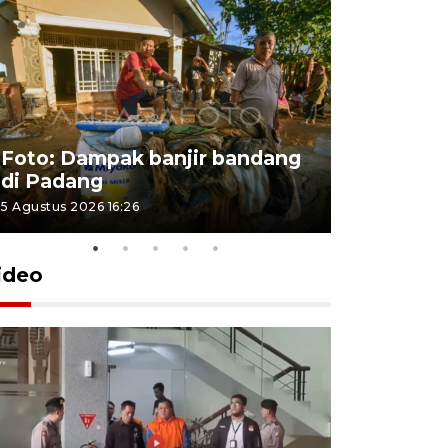
Foto: Dampak banjir bandang
Foto: Dist
di Padang
Kabupate
5 Agustus 2026 16:26
31 Juli 2026 13
ideo