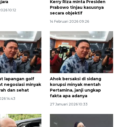
jara
Kerry Riza minta Presiden
Prabowo tinjau kasusnya
2026 10:12
secara objektif
14 Februari 2026 09:26
t lapangan golf
Ahok bersaksi di sidang
at negosiasi minyak
korupsi minyak mentah
rah dan sehat
Pertamina, janji ungkap
fakta apa adanya
026 14:43
27 Januari 2026 10:33