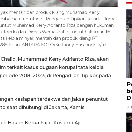
inyak mentah dan produk kilang Muhamad Kerry
bacaan tuntutan di Pengadilan Tipikor, Jakarta, Jumat
nuntut Muhamad Kerry Adrianto Riza dengan hukuman
n Joedo dan Dimas Werhaspati dituntut hukuman 16
tata kelola minyak mentah dan produk kilang PT
285 triliun. ANTARA FOTO/Sulthony Hasanuddin/nz
 Chalid, Muhammad Kerry Adrianto Riza, akan
m terkait kasus dugaan korupsi tata kelola
eriode 2018–2023, di Pengadilan Tipikor pada
P
b
D
dengan kesiapan terdakwa dan jaksa penuntut
o saat dihubungi di Jakarta, Kamis
9 j
eh Hakim Ketua Fajar Kusuma Aji.