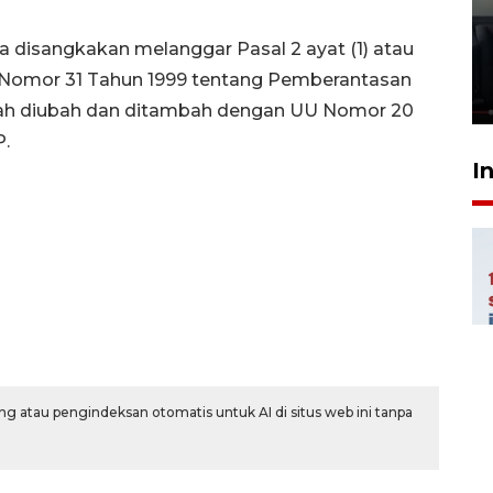
Ledakan rumah di Grand
Polonia Medan diduga akibat
 disangkakan melanggar Pasal 2 ayat (1) atau
kebocoran gas - VIDEO
 Nomor 31 Tahun 1999 tentang Pemberantasan
21 Juli 2026 15:45
lah diubah dan ditambah dengan UU Nomor 20
P.
I
g atau pengindeksan otomatis untuk AI di situs web ini tanpa