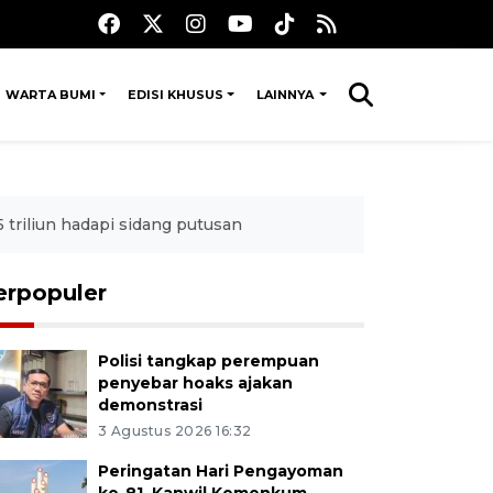
WARTA BUMI
EDISI KHUSUS
LAINNYA
 triliun hadapi sidang putusan
erpopuler
Polisi tangkap perempuan
penyebar hoaks ajakan
demonstrasi
3 Agustus 2026 16:32
Peringatan Hari Pengayoman