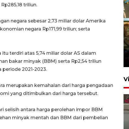
Rp285,18 triliun.
gan negara sebesar 2,73 miliar dolar Amerika
ekonomian negara Rp171,99 triliun; serta
Foto: Lokasi ledakan bom
rakitan di Padang
itu terdiri atas 5,74 miliar dolar AS dalam
15 Juli 2026 14:05
an bakar minyak (BBM) serta Rp2,54 triliun
a periode 2021-2023.
V
ra merupakan kemahalan dari harga pengadaan
i yang ditimbulkan dari harga tersebut.
ri selisih antara harga perolehan impor BBM
lehan minyak mentah dan BBM dari pembelian