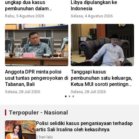
ungkap dua kasus
Libya dipulangkan ke
pembunuhan dalam
Indonesia
sepekan
Rabu, 5 Agustus 2026
Selasa, 4 Agustus 2026
S
Anggota DPR minta polisi
Tanggapi kasus
p
usut tuntas pengeroyokan di
pembunuhan satu keluarga,
Tabanan, Bali
Ketua MUI soroti pentingnya
jalur hukum dan cegah main
Selasa, 28 Juli 2026
Selasa, 28 Juli 2026
S
hakim sendiri
Terpopuler - Nasional
Polisi selidiki kasus penganiayaan terhadap
artis Sali Irsalina oleh kekasihnya
2 hari lalu