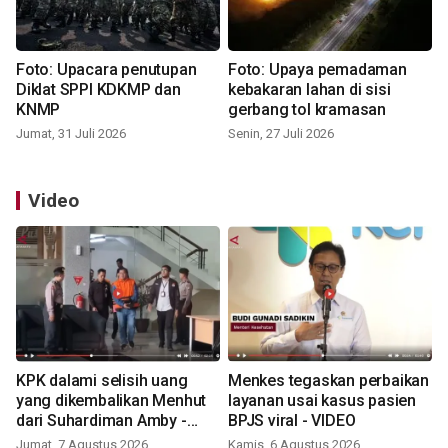
Foto: Upacara penutupan
Foto: Upaya pemadaman
Diklat SPPI KDKMP dan
kebakaran lahan di sisi
KNMP
gerbang tol kramasan
Jumat, 31 Juli 2026
Senin, 27 Juli 2026
Video
KPK dalami selisih uang
Menkes tegaskan perbaikan
yang dikembalikan Menhut
layanan usai kasus pasien
dari Suhardiman Amby -
BPJS viral - VIDEO
VIDEO
Jumat, 7 Agustus 2026
Kamis, 6 Agustus 2026