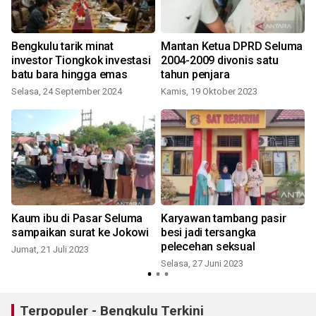
Bengkulu tarik minat
Mantan Ketua DPRD Seluma
investor Tiongkok investasi
2004-2009 divonis satu
batu bara hingga emas
tahun penjara
Selasa, 24 September 2024
Kamis, 19 Oktober 2023
S
Kaum ibu di Pasar Seluma
Karyawan tambang pasir
sampaikan surat ke Jokowi
besi jadi tersangka
pelecehan seksual
Jumat, 21 Juli 2023
S
Selasa, 27 Juni 2023
Terpopuler - Bengkulu Terkini