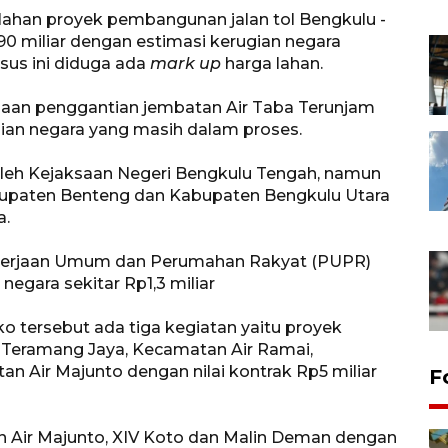
ahan proyek pembangunan jalan tol Bengkulu -
90 miliar dengan estimasi kerugian negara
sus ini diduga ada
mark up
harga lahan.
rjaan penggantian jembatan Air Taba Terunjam
gian negara yang masih dalam proses.
oleh Kejaksaan Negeri Bengkulu Tengah, namun
bupaten Benteng dan Kabupaten Bengkulu Utara
a.
Pekerjaan Umum dan Perumahan Rakyat (PUPR)
gara sekitar Rp1,3 miliar
tersebut ada tiga kegiatan yaitu proyek
 Teramang Jaya, Kecamatan Air Ramai,
 Air Majunto dengan nilai kontrak Rp5 miliar
F
an Air Majunto, XIV Koto dan Malin Deman dengan