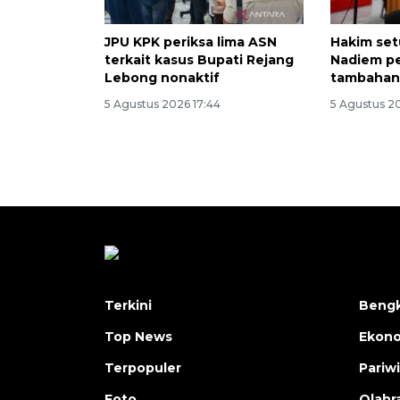
JPU KPK periksa lima ASN
Hakim set
terkait kasus Bupati Rejang
Nadiem pe
Lebong nonaktif
tambaha
5 Agustus 2026 17:44
5 Agustus 2
Terkini
Bengk
Top News
Ekon
Terpopuler
Pariw
Foto
Olahr