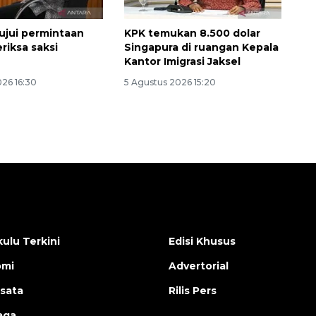
ujui permintaan
KPK temukan 8.500 dolar
riksa saksi
Singapura di ruangan Kepala
n
Kantor Imigrasi Jaksel
026 16:30
5 Agustus 2026 15:20
ulu Terkini
Edisi Khusus
omi
Advertorial
isata
Rilis Pers
aga