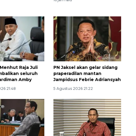
Menhut Raja Juli
PN Jaksel akan gelar sidang
balikan seluruh
praperadilan mantan
ardiman Amby
Jampidsus Febrie Adriansyah
026 21:48
5 Agustus 2026 21:22
Vaksin HPV untuk siswa laki-
laki
2026-08-06 06:30:00