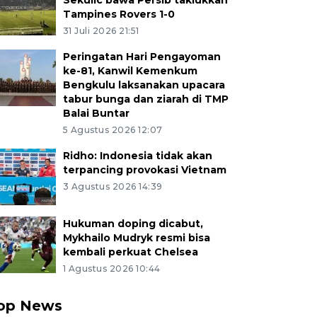
Sekulic bawa Persib taklukkan
Tampines Rovers 1-0
31 Juli 2026 21:51
Peringatan Hari Pengayoman
ke-81, Kanwil Kemenkum
Bengkulu laksanakan upacara
tabur bunga dan ziarah di TMP
Balai Buntar
5 Agustus 2026 12:07
Ridho: Indonesia tidak akan
terpancing provokasi Vietnam
3 Agustus 2026 14:39
Hukuman doping dicabut,
Mykhailo Mudryk resmi bisa
kembali perkuat Chelsea
1 Agustus 2026 10:44
op News