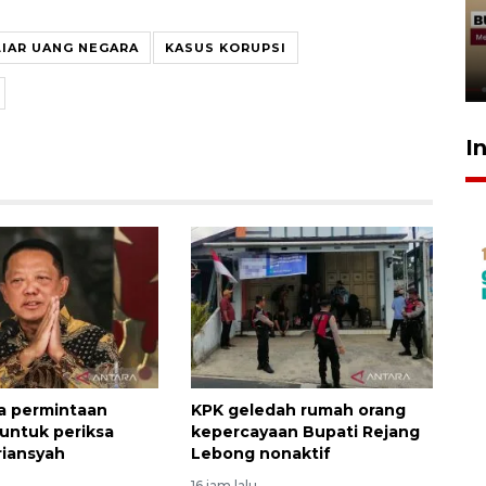
penolakan gratifikasi Menhut
rampung - VIDEO
LIAR UANG NEGARA
KASUS KORUPSI
17 Juli 2026 13:24
I
a permintaan
KPK geledah rumah orang
untuk periksa
kepercayaan Bupati Rejang
riansyah
Lebong nonaktif
16 jam lalu