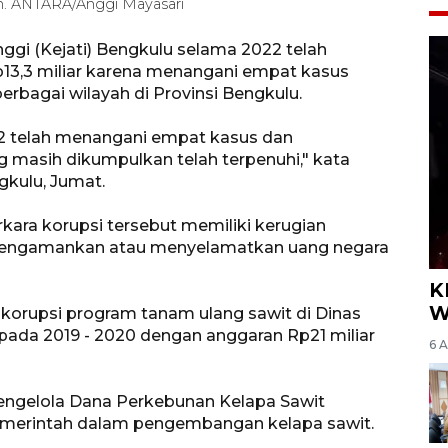
n. ANTARA/Anggi Mayasari
ggi (Kejati) Bengkulu selama 2022 telah
13,3 miliar karena menangani empat kasus
berbagai wilayah di Provinsi Bengkulu.
2 telah menangani empat kasus dan
 masih dikumpulkan telah terpenuhi," kata
gkulu, Jumat.
ara korupsi tersebut memiliki kerugian
 mengamankan atau menyelamatkan uang negara
K
W
 korupsi program tanam ulang sawit di Dinas
ada 2019 - 2020 dengan anggaran Rp21 miliar
6 
engelola Dana Perkebunan Kelapa Sawit
erintah dalam pengembangan kelapa sawit.