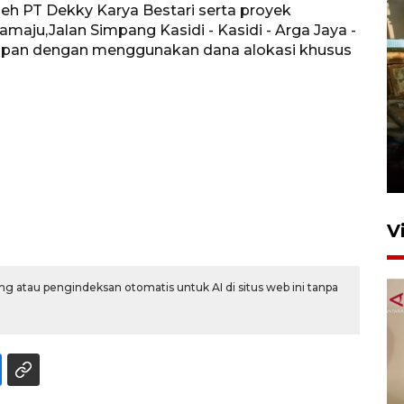
 oleh PT Dekky Karya Bestari serta proyek
amaju,Jalan Simpang Kasidi - Kasidi - Arga Jaya -
arapan dengan menggunakan dana alokasi khusus
.
Foto: Lokasi ledakan bom
rakitan di Padang
15 Juli 2026 14:05
V
g atau pengindeksan otomatis untuk AI di situs web ini tanpa
KPK nyatakan analisis laporan