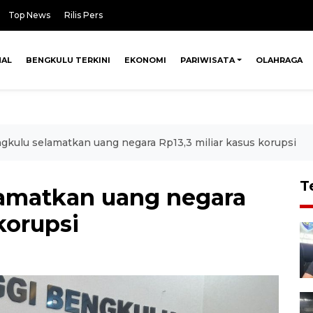
Top News
Rilis Pers
NAL
BENGKULU TERKINI
EKONOMI
PARIWISATA
OLAHRAGA
ngkulu selamatkan uang negara Rp13,3 miliar kasus korupsi
T
lamatkan uang negara
korupsi