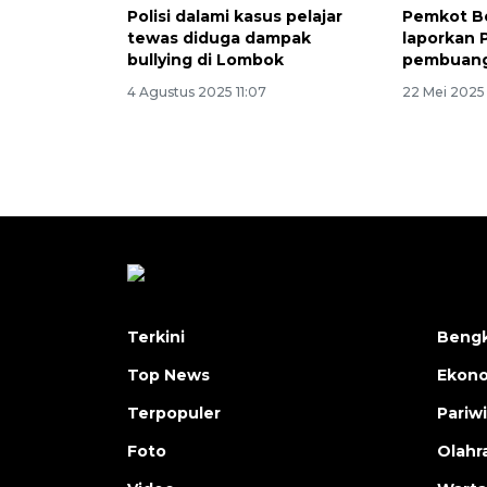
Polisi dalami kasus pelajar
Pemkot B
tewas diduga dampak
laporkan 
bullying di Lombok
pembuang
4 Agustus 2025 11:07
22 Mei 2025 
Terkini
Bengk
Top News
Ekon
Terpopuler
Pariw
Foto
Olahr