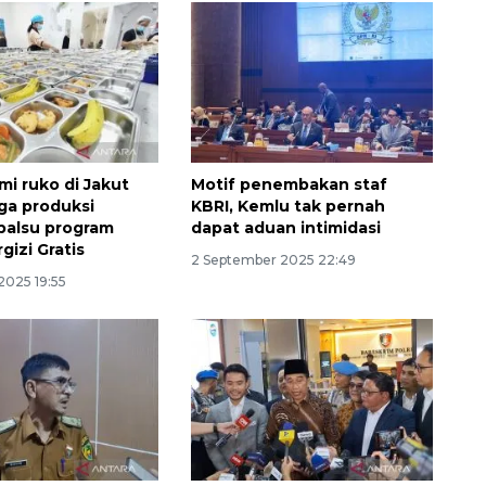
ami ruko di Jakut
Motif penembakan staf
ga produksi
KBRI, Kemlu tak pernah
palsu program
dapat aduan intimidasi
gizi Gratis
2 September 2025 22:49
2025 19:55
160 ribu sambungan baru
jaringan gas 2026
2026-08-07 18:00:00