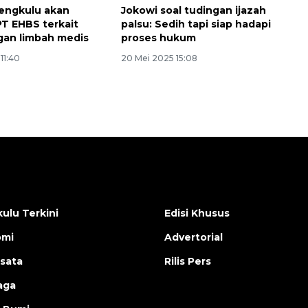
engkulu akan
Jokowi soal tudingan ijazah
PT EHBS terkait
palsu: Sedih tapi siap hadapi
an limbah medis
proses hukum
11:40
20 Mei 2025 15:08
ulu Terkini
Edisi Khusus
omi
Advertorial
isata
Rilis Pers
aga