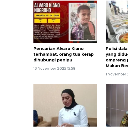
Pencarian Alvaro Kiano
Polisi dal
terhambat, orang tua kerap
yang didu
dihubungi penipu
ompreng 
Makan Ber
13 November 2025 15:58
1 November 