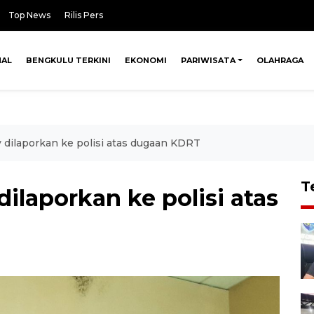
Top News
Rilis Pers
NAL
BENGKULU TERKINI
EKONOMI
PARIWISATA
OLAHRAGA
y dilaporkan ke polisi atas dugaan KDRT
T
dilaporkan ke polisi atas