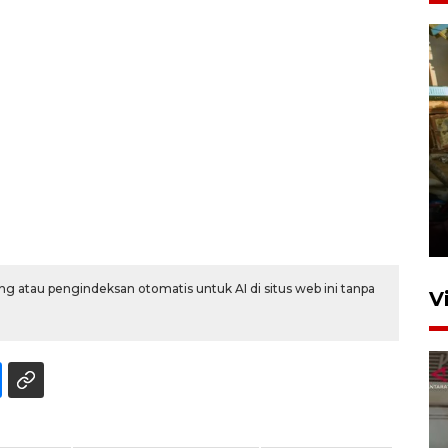
Foto: Lokasi ledakan bom
rakitan di Padang
15 Juli 2026 14:05
g atau pengindeksan otomatis untuk AI di situs web ini tanpa
V