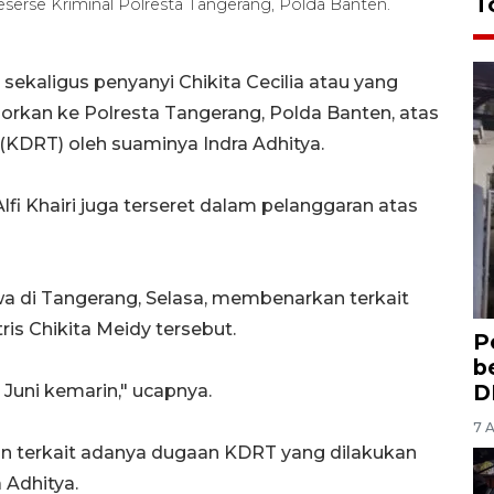
T
Reserse Kriminal Polresta Tangerang, Polda Banten.
ekaligus penyanyi Chikita Cecilia atau yang
aporkan ke Polresta Tangerang, Polda Banten, atas
KDRT) oleh suaminya Indra Adhitya.
lfi Khairi juga terseret dalam pelanggaran atas
a di Tangerang, Selasa, membenarkan terkait
is Chikita Meidy tersebut.
P
b
D
 Juni kemarin," ucapnya.
7 
an terkait adanya dugaan KDRT yang dilakukan
 Adhitya.