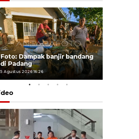
Foto: Dampak banjir bandang
Foto: Dist
di Padang
Kabupate
5 Agustus 2026 16:26
31 Juli 2026 13
ideo