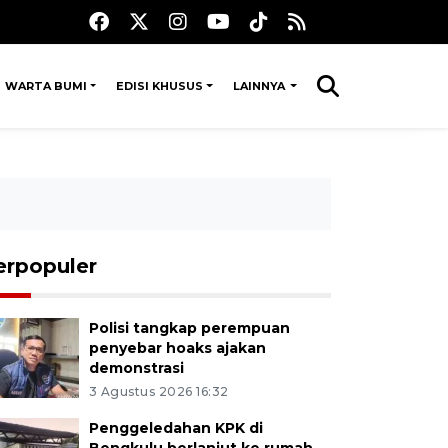
WARTA BUMI
EDISI KHUSUS
LAINNYA
erpopuler
Polisi tangkap perempuan
penyebar hoaks ajakan
demonstrasi
3 Agustus 2026 16:32
Penggeledahan KPK di