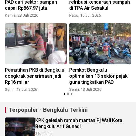
PAD dari sektor sampah
retribusi kendaraan sampah
capai Rp867,97 juta
di TPA Air Sebakul
Kamis, 23 Juli 2026
Rabu, 15 Juli 2026
J
Pemutihan PKB di Bengkulu
Pemkot Bengkulu
dongkrak penerimaan jadi
optimalkan 13 sektor pajak
Rp16 miliar
guna tingkatkan PAD
Senin, 13 Juli 2026
Senin, 13 Juli 2026
S
Terpopuler - Bengkulu Terkini
KPK geledah rumah mantan Pj Wali Kota
Bengkulu Arif Gunadi
3 hari lalu