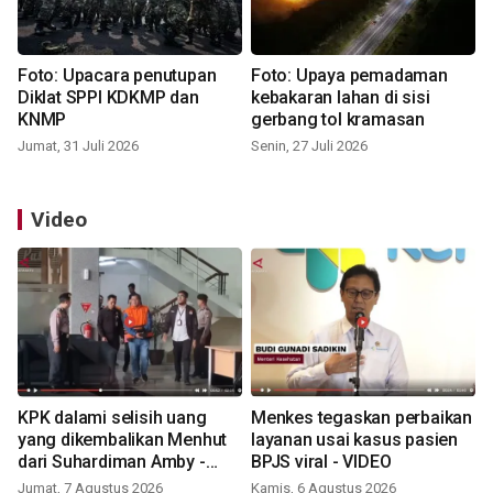
Foto: Upacara penutupan
Foto: Upaya pemadaman
Diklat SPPI KDKMP dan
kebakaran lahan di sisi
KNMP
gerbang tol kramasan
Jumat, 31 Juli 2026
Senin, 27 Juli 2026
Video
KPK dalami selisih uang
Menkes tegaskan perbaikan
yang dikembalikan Menhut
layanan usai kasus pasien
dari Suhardiman Amby -
BPJS viral - VIDEO
VIDEO
Jumat, 7 Agustus 2026
Kamis, 6 Agustus 2026