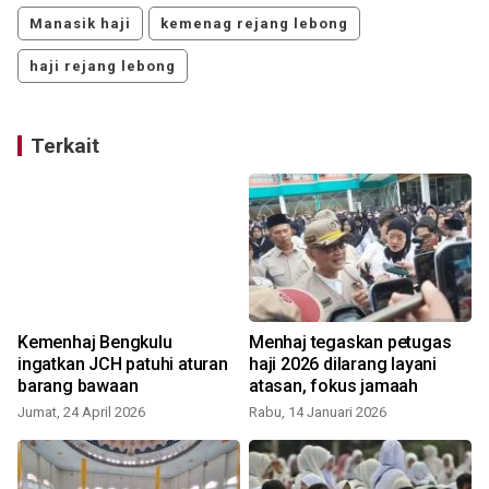
Manasik haji
kemenag rejang lebong
haji rejang lebong
Terkait
n
Kemenhaj Bengkulu
Menhaj tegaskan petugas
ingatkan JCH patuhi aturan
haji 2026 dilarang layani
barang bawaan
atasan, fokus jamaah
Jumat, 24 April 2026
Rabu, 14 Januari 2026
S