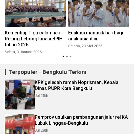
Kemenhaj: Tiga calon haji
Edukasi manasik haji bagi
Rejang Lebong lunasi BPIH
anak usia dini
g
tahun 2026
Selasa, 20 Mei 2025
Sabtu, 3 Januari 2026
Terpopuler - Bengkulu Terkini
KPK geledah rumah Noprisman, Kepala
Dinas PUPR Kota Bengkulu
Jul 25th
Pemprov usulkan pembangunan jalur rel KA
Lubuk Linggau-Bengkulu
Jul 28th