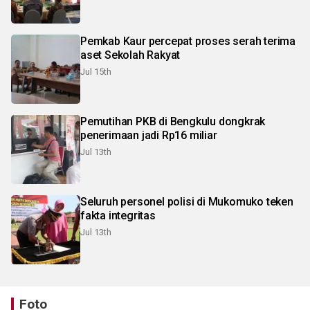
Pemkab Kaur percepat proses serah terima
aset Sekolah Rakyat
Jul 15th
Pemutihan PKB di Bengkulu dongkrak
penerimaan jadi Rp16 miliar
Jul 13th
Seluruh personel polisi di Mukomuko teken
fakta integritas
Jul 13th
Foto