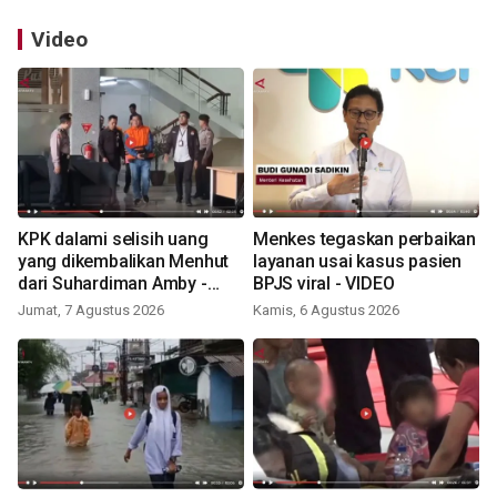
Video
KPK dalami selisih uang
Menkes tegaskan perbaikan
yang dikembalikan Menhut
layanan usai kasus pasien
dari Suhardiman Amby -
BPJS viral - VIDEO
VIDEO
Jumat, 7 Agustus 2026
Kamis, 6 Agustus 2026