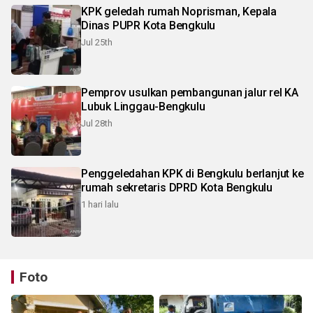
KPK geledah rumah Noprisman, Kepala
Dinas PUPR Kota Bengkulu
Jul 25th
Pemprov usulkan pembangunan jalur rel KA
Lubuk Linggau-Bengkulu
Jul 28th
Penggeledahan KPK di Bengkulu berlanjut ke
rumah sekretaris DPRD Kota Bengkulu
1 hari lalu
Foto