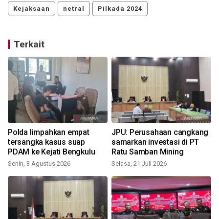
Kejaksaan
netral
Pilkada 2024
Terkait
Polda limpahkan empat
JPU: Perusahaan cangkang
tersangka kasus suap
samarkan investasi di PT
PDAM ke Kejati Bengkulu
Ratu Samban Mining
Senin, 3 Agustus 2026
Selasa, 21 Juli 2026
J